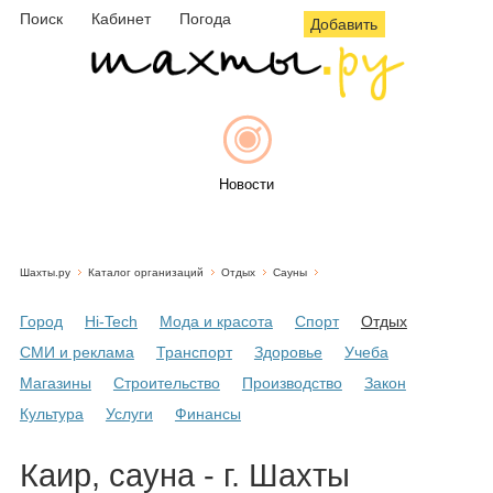
Поиск
Кабинет
Погода
Добавить
Новости
Шахты.ру
Каталог организаций
Отдых
Сауны
Афиша
Город
Hi-Tech
Мода и красота
Спорт
Отдых
СМИ и реклама
Транспорт
Здоровье
Учеба
Магазины
Строительство
Производство
Закон
Объявления
Культура
Услуги
Финансы
Каир, сауна - г. Шахты