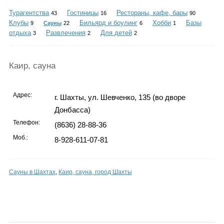
Каталог
Турагентства
Гостиницы
Рестораны, кафе, бары
43
16
90
Клубы
Бильярд и боулинг
Хобби
Базы
9
Сауны
22
6
1
отдыха
Развлечения
Для детей
3
2
2
Инфо
Каир, сауна
Адрес:
г. Шахты, ул. Шевченко, 135 (во дворе
Гороскоп
Донбасса)
Телефон:
(8636) 28-88-36
Моб.:
8-928-611-07-81
Карты
Сауны в Шахтах
,
Каир, сауна, город Шахты
Фотогалерея