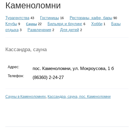
Каталог
Каменоломни
Турагентства
Гостиницы
Рестораны, кафе, бары
43
16
90
Клубы
Бильярд и боулинг
Хобби
Базы
9
Сауны
22
6
1
отдыха
Развлечения
Для детей
3
2
2
Инфо
Кассандра, сауна
Гороскоп
Адрес:
пос. Каменоломни, ул. Мокроусова, 1 б
Телефон:
(86360) 2-24-27
Карты
Сауны в Каменоломнях
,
Кассандра, сауна, пос. Каменоломни
Фотогалерея