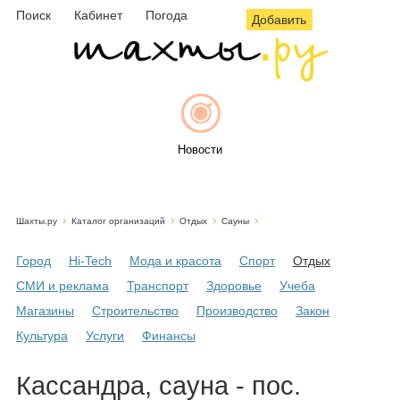
Поиск
Кабинет
Погода
Добавить
Новости
Шахты.ру
Каталог организаций
Отдых
Сауны
Афиша
Город
Hi-Tech
Мода и красота
Спорт
Отдых
СМИ и реклама
Транспорт
Здоровье
Учеба
Магазины
Строительство
Производство
Закон
Объявления
Культура
Услуги
Финансы
Кассандра, сауна - пос.