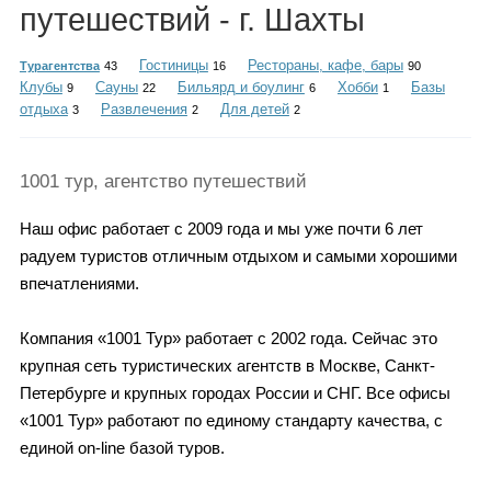
Каталог
путешествий - г. Шахты
Гостиницы
Рестораны, кафе, бары
Турагентства
43
16
90
Клубы
Сауны
Бильярд и боулинг
Хобби
Базы
9
22
6
1
отдыха
Развлечения
Для детей
3
2
2
Инфо
1001 тур, агентство путешествий
Гороскоп
Наш офис работает с 2009 года и мы уже почти 6 лет
радуем туристов отличным отдыхом и самыми хорошими
впечатлениями.
Карты
Компания «1001 Тур» работает с 2002 года. Сейчас это
крупная сеть туристических агентств в Москве, Санкт-
Петербурге и крупных городах России и СНГ. Все офисы
«1001 Тур» работают по единому стандарту качества, с
Фотогалерея
единой on-line базой туров.