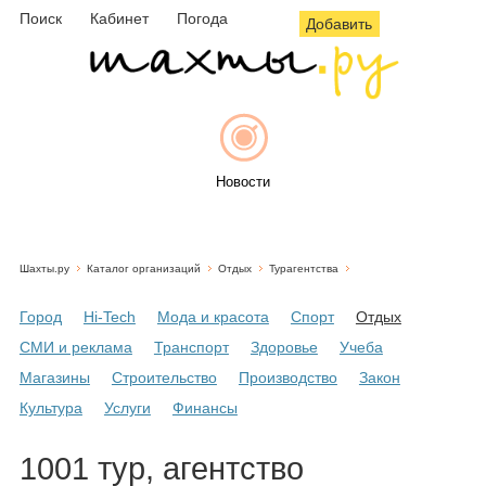
Поиск
Кабинет
Погода
Добавить
Новости
Шахты.ру
Каталог организаций
Отдых
Турагентства
Афиша
Город
Hi-Tech
Мода и красота
Спорт
Отдых
СМИ и реклама
Транспорт
Здоровье
Учеба
Магазины
Строительство
Производство
Закон
Объявления
Культура
Услуги
Финансы
1001 тур, агентство