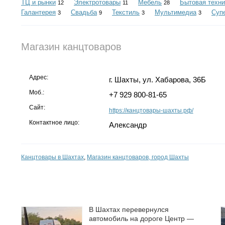
ТЦ и рынки
Электротовары
Мебель
Бытовая техни
12
11
28
Галантерея
Свадьба
Текстиль
Мультимедиа
Суп
3
9
3
3
Магазин канцтоваров
Адрес:
г. Шахты, ул. Хабарова, 36Б
Моб.:
+7 929 800-81-65
Сайт:
https://канцтовары-шахты.рф/
Контактное лицо:
Александр
Канцтовары в Шахтах
,
Магазин канцтоваров, город Шахты
В Шахтах перевернулся
автомобиль на дороге Центр —