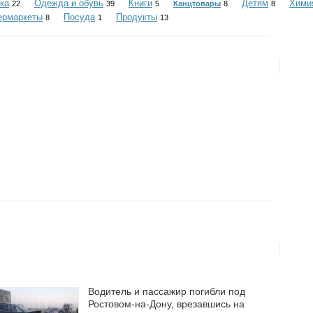
ка
Одежда и обувь
Книги
Детям
Хими
22
39
5
Канцтовары
8
8
ермаркеты
Посуда
Продукты
8
1
13
Водитель и пассажир погибли под
Ростовом-на-Дону, врезавшись на