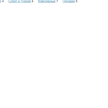
я
Спорт и туризм
Ювелирные
Подарки
4
6
7
5