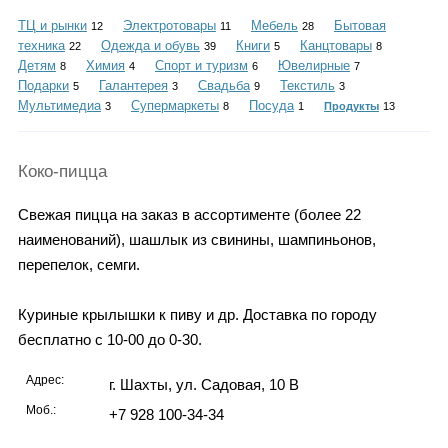
Каталог
ТЦ и рынки
Электротовары
Мебель
Бытовая
12
11
28
техника
Одежда и обувь
Книги
Канцтовары
22
39
5
8
Детям
Химия
Спорт и туризм
Ювелирные
8
4
6
7
Подарки
Галантерея
Свадьба
Текстиль
5
3
9
3
Инфо
Мультимедиа
Супермаркеты
Посуда
3
8
1
Продукты
13
Коко-пицца
Гороскоп
Свежая пицца на заказ в ассортименте (более 22
наименований), шашлык из свинины, шампиньонов,
перепелок, семги.
Карты
Куриные крылышки к пиву и др. Доставка по городу
бесплатно с 10-00 до 0-30.
Адрес:
г. Шахты, ул. Садовая, 10 В
Фотогалерея
Моб.:
+7 928 100-34-34