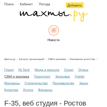
Поиск
Кабинет
Погода
Добавить
Новости
Шахты.ру
Каталог организаций
СМИ и реклама
Рекламные агентства
Афиша
Город
Hi-Tech
Мода и красота
Спорт
Отдых
СМИ и реклама
Транспорт
Здоровье
Учеба
Магазины
Строительство
Производство
Закон
Объявления
Культура
Услуги
Финансы
F-35, веб студия - Ростов