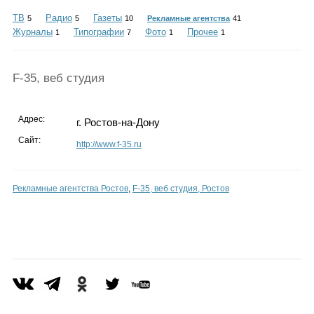
Каталог
ТВ
Радио
Газеты
5
5
10
Рекламные агентства
41
Журналы
Типографии
Фото
Прочее
1
7
1
1
Инфо
F-35, веб студия
Адрес:
г. Ростов-на-Дону
Гороскоп
Сайт:
http://www.f-35.ru
Рекламные агентства Ростов
,
F-35, веб студия, Ростов
Карты
Фотогалерея