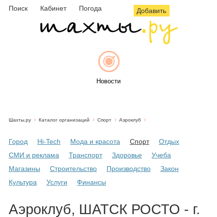
Поиск
Кабинет
Погода
Добавить
Новости
Шахты.ру
Каталог организаций
Спорт
Аэроклуб
Афиша
Город
Hi-Tech
Мода и красота
Спорт
Отдых
СМИ и реклама
Транспорт
Здоровье
Учеба
Магазины
Строительство
Производство
Закон
Объявления
Культура
Услуги
Финансы
Аэроклуб, ШАТСК РОСТО - г.