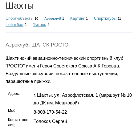
Каталог
Шахты
Спорт-объекты
Картинг
Спортклубы
10
Аэроклуб
1
1
11
Пейнтбол
Фитнес
2
4
Инфо
Аэроклуб, ШАТСК РОСТО
Шахтинский авиационно-технический спортивный клуб
Гороскоп
"РОСТО" имени Героя Советского Союза А.К.Горовца.
Воздушные экскурсии, показательные выступления,
парашютные прыжки.
Карты
Адрес:
г. Шахты, ул. Аэрофлотская, 1 (маршрут № 10
до ДК им. Мешковой)
Моб.:
8-908-179-54-22
Фотогалерея
Контактное
Толоков Сергей
лицо: