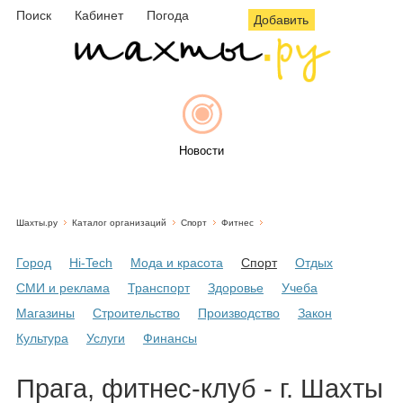
Поиск
Кабинет
Погода
Добавить
Новости
Шахты.ру
Каталог организаций
Спорт
Фитнес
Афиша
Город
Hi-Tech
Мода и красота
Спорт
Отдых
СМИ и реклама
Транспорт
Здоровье
Учеба
Магазины
Строительство
Производство
Закон
Объявления
Культура
Услуги
Финансы
Прага, фитнес-клуб - г. Шахты