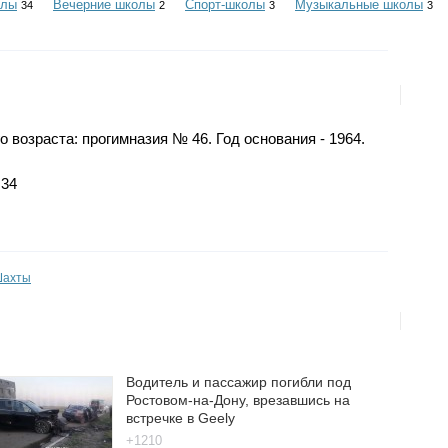
олы
Вечерние школы
Спорт-школы
Музыкальные школы
34
2
3
3
возраста: прогимназия № 46. Год основания - 1964.
 34
Шахты
Водитель и пассажир погибли под
Ростовом-на-Дону, врезавшись на
встречке в Geely
+1210