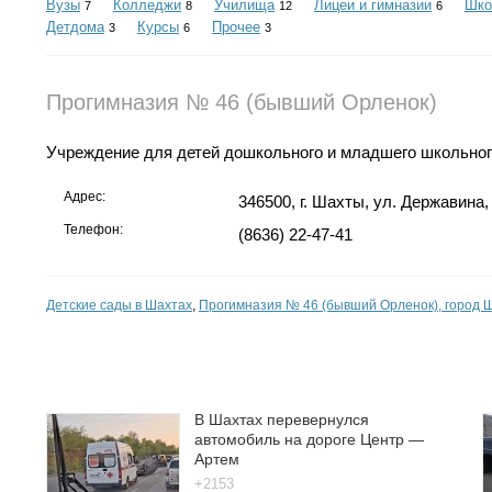
Вузы
Колледжи
Училища
Лицеи и гимназии
Шк
7
8
12
6
Детдома
Курсы
Прочее
3
6
3
Прогимназия № 46 (бывший Орленок)
Учреждение для детей дошкольного и младшего школьного 
Адрес:
346500, г. Шахты, ул. Державина,
Телефон:
(8636) 22-47-41
Детские сады в Шахтах
,
Прогимназия № 46 (бывший Орленок), город 
В Шахтах перевернулся
автомобиль на дороге Центр —
Артем
+2153