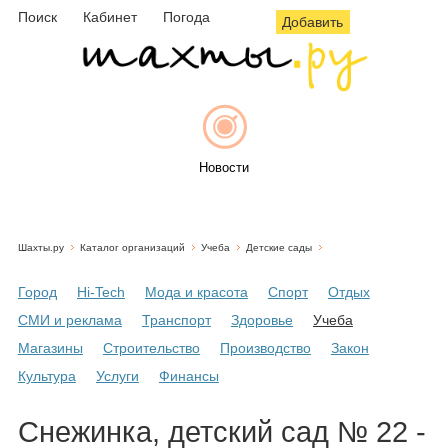
Поиск
Кабинет
Погода
Добавить
Новости
Шахты.ру
Каталог организаций
Учеба
Детские сады
Афиша
Город
Hi-Tech
Мода и красота
Спорт
Отдых
СМИ и реклама
Транспорт
Здоровье
Учеба
Магазины
Строительство
Производство
Закон
Объявления
Культура
Услуги
Финансы
Снежинка, детский сад № 22 -