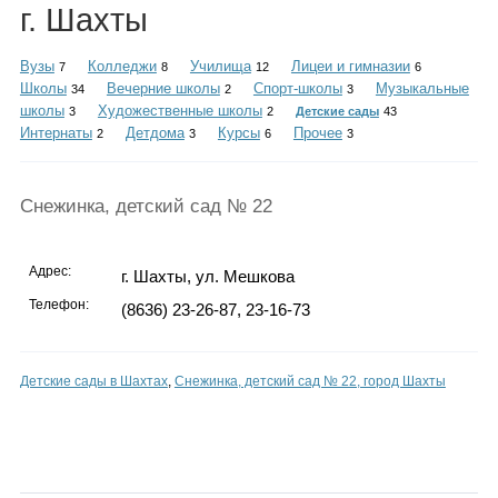
Каталог
г. Шахты
Вузы
Колледжи
Училища
Лицеи и гимназии
7
8
12
6
Школы
Вечерние школы
Спорт-школы
Музыкальные
34
2
3
школы
Художественные школы
3
2
Детские сады
43
Инфо
Интернаты
Детдома
Курсы
Прочее
2
3
6
3
Снежинка, детский сад № 22
Гороскоп
Адрес:
г. Шахты, ул. Мешкова
Телефон:
(8636) 23-26-87, 23-16-73
Карты
Детские сады в Шахтах
,
Снежинка, детский сад № 22, город Шахты
Фотогалерея