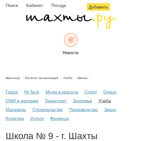
Поиск
Кабинет
Погода
Добавить
Новости
Шахты.ру
Каталог организаций
Учеба
Школы
Афиша
Город
Hi-Tech
Мода и красота
Спорт
Отдых
СМИ и реклама
Транспорт
Здоровье
Учеба
Магазины
Строительство
Производство
Закон
Объявления
Культура
Услуги
Финансы
Школа № 9 - г. Шахты