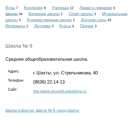
Каталог
Вузы
Колледжи
Училища
Лицеи и гимназии
7
8
12
6
Вечерние школы
Спорт-школы
Музыкальные
Школы
34
2
3
школы
Художественные школы
Детские сады
3
2
43
Интернаты
Детдома
Курсы
Прочее
2
3
6
3
Инфо
Школа № 9
Средняя общеобразовательная школа.
Гороскоп
Адрес:
г. Шахты, ул. Стрельникова, 40
Телефон:
(8636) 22-14-13
Карты
Сайт:
http://www.shcool9.webstolica.ru
Школы в Шахтах
,
Школа № 9, город Шахты
Фотогалерея