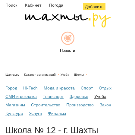
Поиск
Кабинет
Погода
Добавить
Новости
Шахты.ру
Каталог организаций
Учеба
Школы
Афиша
Город
Hi-Tech
Мода и красота
Спорт
Отдых
СМИ и реклама
Транспорт
Здоровье
Учеба
Магазины
Строительство
Производство
Закон
Объявления
Культура
Услуги
Финансы
Школа № 12 - г. Шахты