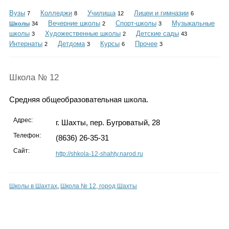
Каталог
Вузы
Колледжи
Училища
Лицеи и гимназии
7
8
12
6
Вечерние школы
Спорт-школы
Музыкальные
Школы
34
2
3
школы
Художественные школы
Детские сады
3
2
43
Интернаты
Детдома
Курсы
Прочее
2
3
6
3
Инфо
Школа № 12
Средняя общеобразовательная школа.
Гороскоп
Адрес:
г. Шахты, пер. Бугроватый, 28
Телефон:
(8636) 26-35-31
Карты
Сайт:
http://shkola-12-shahty.narod.ru
Школы в Шахтах
,
Школа № 12, город Шахты
Фотогалерея