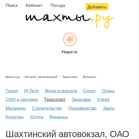
Поиск
Кабинет
Погода
Добавить
Новости
Шахты.ру
Каталог организаций
Транспорт
Вокзалы
Афиша
Город
Hi-Tech
Мода и красота
Спорт
Отдых
СМИ и реклама
Транспорт
Здоровье
Учеба
Магазины
Строительство
Производство
Закон
Объявления
Культура
Услуги
Финансы
Шахтинский автовокзал, ОАО