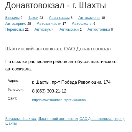
Каталог
Донавтовокзал - г. Шахты
Такси
Авиа-кассы
Автосалоны
Вокзалы
2
23
3
18
Автосервис
Автозапчасти
Автошколы
28
17
9
Перевозки
Автозвук
Автомойки
Автостоянки
22
4
2
0
Инфо
Шахтинский автовокзал, ОАО Донавтовокзал
Гороскоп
По ссылке расписание рейсов автобусов шахтинского
автовокзала.
Адрес:
г. Шахты, пр-т Победа Революции, 174
Карты
Телефон:
8 (863) 303-21-12
Сайт:
http://www.shahty.ru/spravka/auto/
Фотогалерея
Вокзалы в Шахтах
,
Шахтинский автовокзал, ОАО Донавтовокзал, город
Шахты