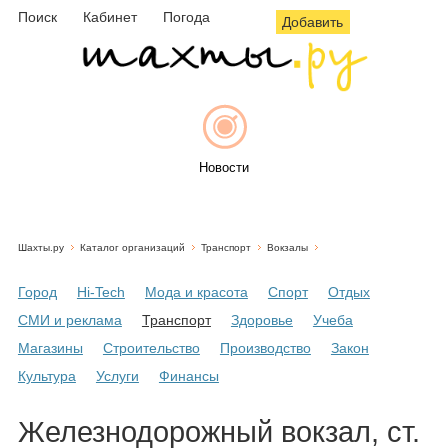
Поиск
Кабинет
Погода
Добавить
Новости
Шахты.ру
Каталог организаций
Транспорт
Вокзалы
Афиша
Город
Hi-Tech
Мода и красота
Спорт
Отдых
СМИ и реклама
Транспорт
Здоровье
Учеба
Магазины
Строительство
Производство
Закон
Объявления
Культура
Услуги
Финансы
Железнодорожный вокзал, ст.