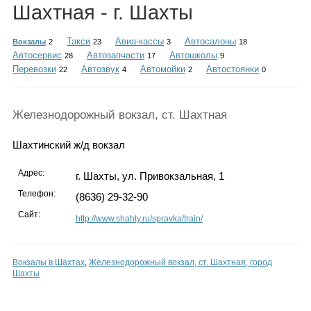
Каталог
Шахтная - г. Шахты
Такси
Авиа-кассы
Автосалоны
Вокзалы
2
23
3
18
Автосервис
Автозапчасти
Автошколы
28
17
9
Перевозки
Автозвук
Автомойки
Автостоянки
22
4
2
0
Инфо
Железнодорожный вокзал, ст. Шахтная
Гороскоп
Шахтинский ж/д вокзал
Адрес:
г. Шахты, ул. Привокзальная, 1
Телефон:
(8636) 29-32-90
Карты
Сайт:
http://www.shahty.ru/spravka/train/
Вокзалы в Шахтах
,
Железнодорожный вокзал, ст. Шахтная, город
Фотогалерея
Шахты