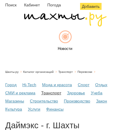
Поиск
Кабинет
Погода
Добавить
Новости
Шахты.ру
Каталог организаций
Транспорт
Перевозки
Афиша
Город
Hi-Tech
Мода и красота
Спорт
Отдых
СМИ и реклама
Транспорт
Здоровье
Учеба
Магазины
Строительство
Производство
Закон
Объявления
Культура
Услуги
Финансы
Даймэкс - г. Шахты