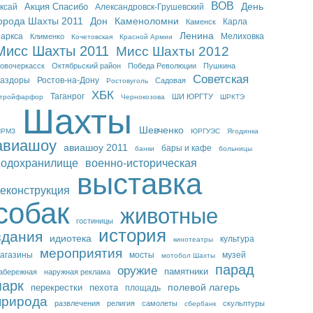
ВОВ
День
Акция Спасибо
ксай
Александровск-Грушевский
орода Шахты 2011
Дон
Каменоломни
Карла
Каменск
Ленина
аркса
Мелиховка
Клименко
Кочетовская
Красной Армии
Мисс Шахты 2011
Мисс Шахты 2012
овочеркасск
Октябрьский район
Победа Революции
Пушкина
Советская
аздоры
Ростов-на-Дону
Садовая
Ростовуголь
ХБК
Таганрог
ШИ ЮРГТУ
тройфарфор
Чернокозова
ШРКТЭ
Шахты
Шевченко
РМЗ
ЮРГУЭС
Ягодинка
авиашоу
авиашоу 2011
бары и кафе
банки
больницы
водохранилище
военно-историческая
выставка
еконструкция
собак
животные
гостиницы
история
здания
идиотека
культура
кинотеатры
мероприятия
агазины
мосты
музей
мотобол Шахты
парад
оружие
памятники
абережная
наружная реклама
парк
перекрестки
пехота
полевой лагерь
площадь
природа
развлечения
религия
самолеты
скульптуры
сбербанк