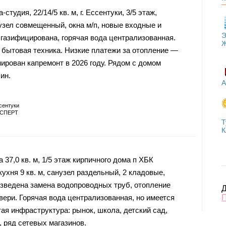
тудия, 22/14/5 кв. м, г. Ессентуки, 3/5 этаж,
узел совмещенный, окна м/п, новые входные и
Э
газифицирована, горячая вода централизованная.
и бытовая техника. Низкие платежи за отопление —
нирован капремонт в 2026 году. Рядом с домом
ин.
А
сентуки
СПЕРТ
Т
К
 37,0 кв. м, 1/5 этаж кирпичного дома п ХБК
кухня 9 кв. м, санузел раздельный, 2 кладовые,
зведена замена водопроводных труб, отопление
Д
ери. Горячая вода централизованная, но имеется
ая инфраструктура: рынок, школа, детский сад,
 ряд сетевых магазинов.