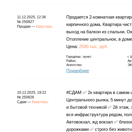
Продается 2-комнатная квартира
11.12.2025, 12:36
№ 250827
кирпичного дома. Квартира чист
Продаю —
Квартиры
выход на балкон из спальни. О
Отопление центральное, в доме
Цена:
2590 тыс. руб.
Город/нас. пункт:
г.
Район:
Ар
Агентство:
ЭК
Подробнее
#СДАМ ✅ 2к квартира в самом це
10.12.2025, 19:22
№ 250826
Центрального рынка, 5 минут до
Сдаю —
Квартиры
и бытовой техникой ✅ 2й этаж,
вся инфраструктура рядом, поли
Автовокзал, жд вокзал ✅ близо
дорожками ✅ строго без животны