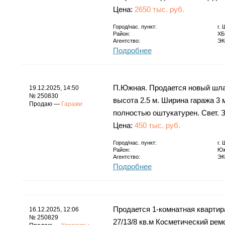
Цена:
2650 тыс. руб.
Город/нас. пункт:
г.
Район:
ХБ
Агентство:
ЭК
Подробнее
П.Южная. Продается новый шла
19.12.2025, 14:50
№ 250830
высота 2.5 м. Ширина гаража 3 
Продаю —
Гаражи
полностью оштукатурен. Свет. 
Цена:
450 тыс. руб.
Город/нас. пункт:
г.
Район:
Юж
Агентство:
ЭК
Подробнее
Продается 1-комнатная кварти
16.12.2025, 12:06
№ 250829
27/13/8 кв.м Косметический рем