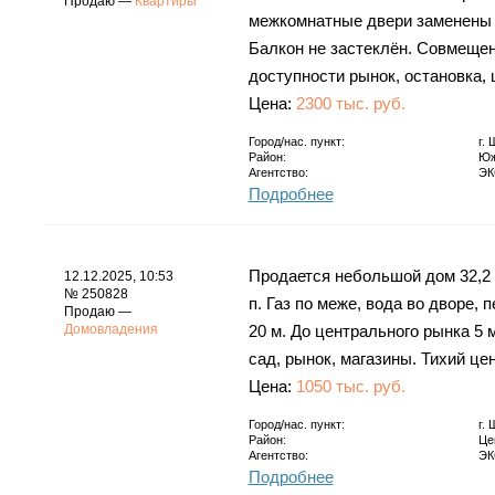
Продаю —
Квартиры
межкомнатные двери заменены ч
Балкон не застеклён. Совмещен
доступности рынок, остановка, 
Цена:
2300 тыс. руб.
Город/нас. пункт:
г.
Район:
Юж
Агентство:
ЭК
Подробнее
Продается небольшой дом 32,2 кв
12.12.2025, 10:53
№ 250828
п. Газ по меже, вода во дворе, 
Продаю —
Домовладения
20 м. До центрального рынка 5 
сад, рынок, магазины. Тихий цен
Цена:
1050 тыс. руб.
Город/нас. пункт:
г.
Район:
Це
Агентство:
ЭК
Подробнее