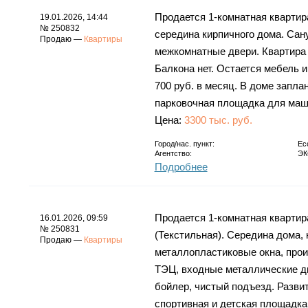
Продается 1-комнатная квартира-с
19.01.2026, 14:44
№ 250832
середина кирпичного дома. Сан
Продаю —
Квартиры
межкомнатные двери. Квартира 
Балкона нет. Остается мебель 
700 руб. в месяц. В доме запла
парковочная площадка для маш
Цена:
3300 тыс. руб.
Город/нас. пункт:
Ес
Агентство:
ЭК
Подробнее
Продается 1-комнатная квартира
16.01.2026, 09:59
№ 250831
(Текстильная). Середина дома, 
Продаю —
Квартиры
металлопластиковые окна, прои
ТЭЦ, входные металлические дв
бойлер, чистый подъезд. Развит
спортивная и детская площадка,