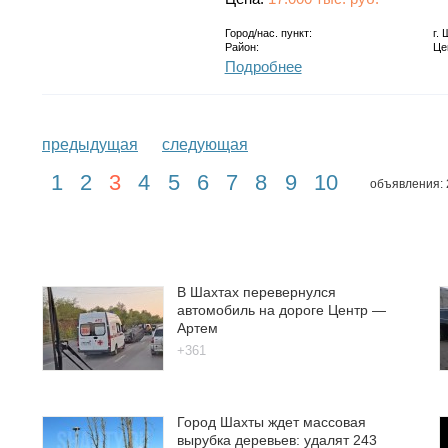
Город/нас. пункт:
г.
Район:
Це
Подробнее
предыдущая
следующая
1
2
3
4
5
6
7
8
9
10
объявления: 
В Шахтах перевернулся
автомобиль на дороге Центр —
Артем
+361
Город Шахты ждет массовая
вырубка деревьев: удалят 243