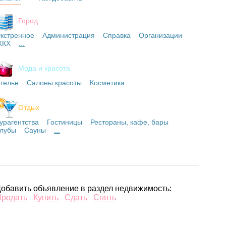
Город
кстренное
Администрация
Справка
Организации
ЖКХ
...
Мода и красота
телье
Салоны красоты
Косметика
...
Отдых
урагентства
Гостиницы
Рестораны, кафе, бары
лубы
Сауны
...
обавить объявление в раздел недвижимость:
Продать
Купить
Сдать
Снять