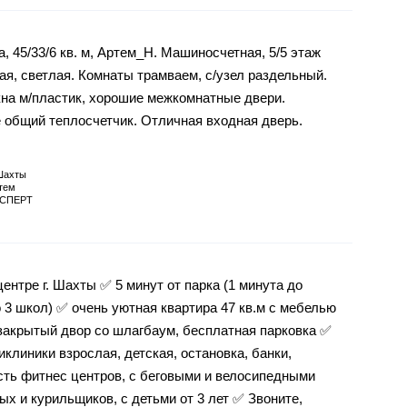
, 45/33/6 кв. м, Артем_Н. Машиносчетная, 5/5 этаж
ая, светлая. Комнаты трамваем, с/узел раздельный.
кна м/пластик, хорошие межкомнатные двери.
 общий теплосчетчик. Отличная входная дверь.
Шахты
тем
СПЕРТ
нтре г. Шахты ✅ 5 минут от парка (1 минута до
 3 школ) ✅ очень уютная квартира 47 кв.м с мебелью
 закрытый двор со шлагбаум, бесплатная парковка ✅
клиники взрослая, детская, остановка, банки,
сть фитнес центров, с беговыми и велосипедными
х и курильщиков, с детьми от 3 лет ✅ Звоните,