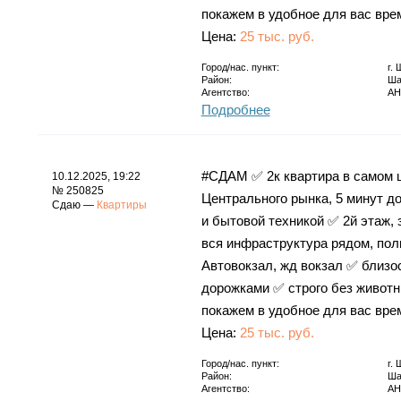
покажем в удобное для вас вре
Цена:
25 тыс. руб.
Город/нас. пункт:
г.
Район:
Ша
Агентство:
АН
Подробнее
#СДАМ ✅ 2к квартира в самом це
10.12.2025, 19:22
№ 250825
Центрального рынка, 5 минут до
Сдаю —
Квартиры
и бытовой техникой ✅ 2й этаж,
вся инфраструктура рядом, поли
Автовокзал, жд вокзал ✅ близо
дорожками ✅ строго без животны
покажем в удобное для вас вре
Цена:
25 тыс. руб.
Город/нас. пункт:
г.
Район:
Ша
Агентство:
АН