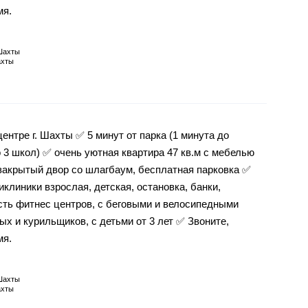
мя.
Шахты
хты
нтре г. Шахты ✅ 5 минут от парка (1 минута до
 3 школ) ✅ очень уютная квартира 47 кв.м с мебелью
 закрытый двор со шлагбаум, бесплатная парковка ✅
клиники взрослая, детская, остановка, банки,
сть фитнес центров, с беговыми и велосипедными
х и курильщиков, с детьми от 3 лет ✅ Звоните,
мя.
Шахты
хты