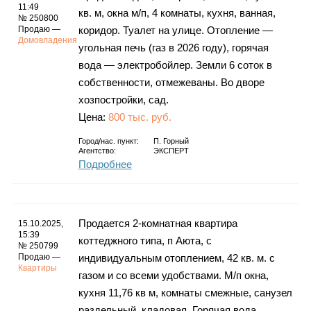
11:49
кв. м, окна м/п, 4 комнаты, кухня, ванная,
№ 250800
Продаю —
коридор. Туалет на улице. Отопление —
Домовладения
угольная печь (газ в 2026 году), горячая
вода — электробойлер. Земли 6 соток в
собственности, отмежеваны. Во дворе
хозпостройки, сад.
Цена:
800 тыс. руб.
Город/нас. пункт:
П. Горный
Агентство:
ЭКСПЕРТ
Подробнее
Продается 2-комнатная квартира
15.10.2025,
15:39
коттеджного типа, п Аюта, с
№ 250799
Продаю —
индивидуальным отоплением, 42 кв. м. с
Квартиры
газом и со всеми удобствами. М/п окна,
кухня 11,76 кв м, комнаты смежные, санузел
раздельный, кладовая. Горячая вода