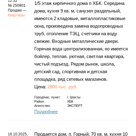
12:32
1/5 этаж кирпичного дома п ХБК. Середина
№ 250801
Продаю —
дома, кухня 9 кв. м, санузел раздельный,
Квартиры
имеются 2 кладовые, металлопластиковые
окна, произведена замена водопроводных
труб, отопление ТЭЦ, счетчики на воду
свежие. Входные металлические двери.
Горячая вода централизованная, но имеется
бойлер, теплая, уютная, светлая квартира,
чистый подъезд. Рядом рынок, школа,
детский сад, спортивная и детская
площадка, ряд сетевых магазинов.
Цена:
2800 тыс. руб.
Город/нас. пункт:
г.
Шахты
Район:
ХБК
Агентство:
ЭКСПЕРТ
Подробнее
Продается дом, п. Горный, 70 кв. м, кухня 10
16.10.2025,