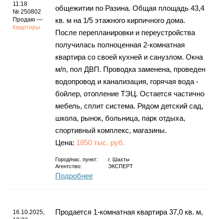
Каталог
11:18
общежитии по Разина. Общая площадь 43,4
№ 250802
Продаю —
кв. м на 1/5 этажного кирпичного дома.
Квартиры
После перепланировки и переустройства
получилась полноценная 2-комнатная
Инфо
квартира со своей кухней и санузлом. Окна
м/п, пол ДВП. Проводка заменена, проведен
водопровод и канализация, горячая вода -
бойлер, отопление ТЭЦ. Остается частично
Гороскоп
мебель, сплит система. Рядом детский сад,
школа, рынок, больница, парк отдыха,
спортивный комплекс, магазины.
Цена:
1850 тыс. руб.
Карты
Город/нас. пункт:
г.
Шахты
Агентство:
ЭКСПЕРТ
Подробнее
Фотогалерея
Продается 1-комнатная квартира 37,0 кв. м,
16.10.2025,