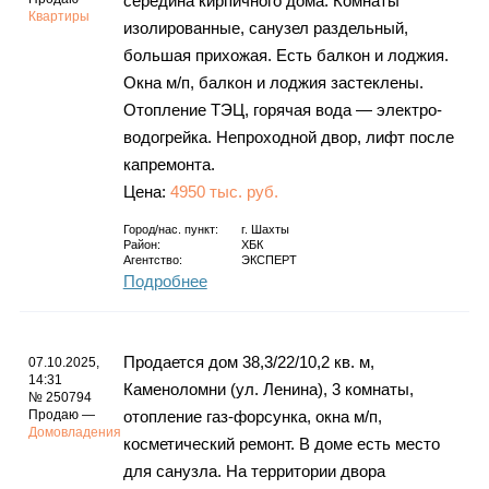
середина кирпичного дома. Комнаты
Квартиры
изолированные, санузел раздельный,
большая прихожая. Есть балкон и лоджия.
Окна м/п, балкон и лоджия застеклены.
Отопление ТЭЦ, горячая вода — электро-
водогрейка. Непроходной двор, лифт после
капремонта.
Цена:
4950 тыс. руб.
Город/нас. пункт:
г.
Шахты
Район:
ХБК
Агентство:
ЭКСПЕРТ
Подробнее
Продается дом 38,3/22/10,2 кв. м,
07.10.2025,
14:31
Каменоломни (ул. Ленина), 3 комнаты,
№ 250794
Продаю —
отопление газ-форсунка, окна м/п,
Домовладения
косметический ремонт. В доме есть место
для санузла. На территории двора