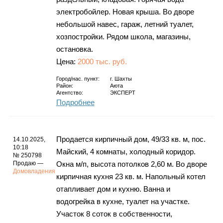
электробойлер. Новая крыша. Во дворе
небольшой навес, гараж, летний туалет,
хозпостройки. Рядом школа, магазины,
остановка.
Цена:
2000 тыс. руб.
Город/нас. пункт:
г.
Шахты
Район:
Аюта
Агентство:
ЭКСПЕРТ
Подробнее
Продается кирпичный дом, 49/33 кв. м, пос.
14.10.2025,
10:18
Майский, 4 комнаты, холодный коридор.
№ 250798
Продаю —
Окна м/п, высота потолков 2,60 м. Во дворе
Домовладения
кирпичная кухня 23 кв. м. Напольный котел
отапливает дом и кухню. Ванна и
водогрейка в кухне, туалет на участке.
Участок 8 соток в собственности,