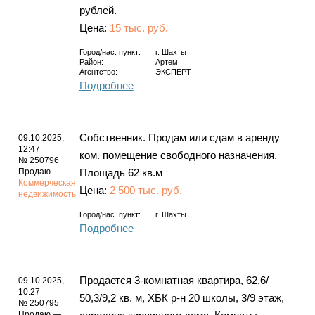
рублей.
Цена:
15 тыс. руб.
Город/нас. пункт:
г.
Шахты
Район:
Артем
Агентство:
ЭКСПЕРТ
Подробнее
Собственник. Продам или сдам в аренду
09.10.2025,
12:47
ком. помещение свободного назначения.
№ 250796
Продаю —
Площадь 62 кв.м
Коммерческая
Цена:
2 500 тыс. руб.
недвижимость
Город/нас. пункт:
г.
Шахты
Подробнее
Продается 3-комнатная квартира, 62,6/
09.10.2025,
10:27
50,3/9,2 кв. м, ХБК р-н 20 школы, 3/9 этаж,
№ 250795
Продаю —