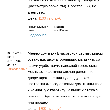
(рассмотрю варианты). Собственник, не
агентство.
Цена:
1100 тыс. руб.
Город/нас. пункт:
г.
Шахты
Район:
пос Южная
Подробнее
Меняю дом в р-н Власовской церкви, рядом
19.07.2018,
13:01
остановка, школа, больница, магазины, со
№ 219734
Меняю —
всеми удобствами, навесной котел, окна
Домовладения
мет. пласт. частично сделан ремонт, во
дворе гараж, летняя кухня, душ, хоз.
постройки для содержания дом. птицы на 2-
х комнатную квартиру не выше 2 этажа в
районе п. Артем можно в старом жилфонде
или продаю
Цена:
1200 тыс. руб.