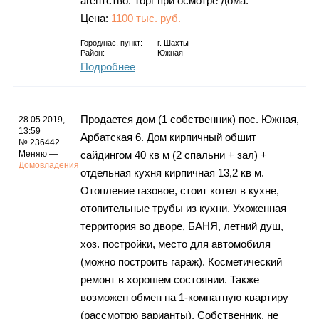
агентство. Торг при осмотре дома.
Цена:
1100 тыс. руб.
Город/нас. пункт:
г.
Шахты
Район:
Южная
Подробнее
Продается дом (1 собственник) пос. Южная,
28.05.2019,
13:59
Арбатская 6. Дом кирпичный обшит
№ 236442
Меняю —
сайдингом 40 кв м (2 спальни + зал) +
Домовладения
отдельная кухня кирпичная 13,2 кв м.
Отопление газовое, стоит котел в кухне,
отопительные трубы из кухни. Ухоженная
территория во дворе, БАНЯ, летний душ,
хоз. постройки, место для автомобиля
(можно построить гараж). Косметический
ремонт в хорошем состоянии. Также
возможен обмен на 1-комнатную квартиру
(рассмотрю варианты). Собственник, не