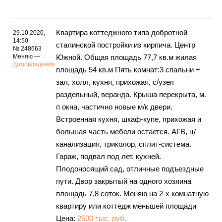
Каталог
Квартира коттеджного типа добротной
29.10.2020,
14:50
сталинской постройки из кирпича. Центр
№ 248663
Инфо
Меняю —
Южной. Общая площадь 77,7 кв.м жилая
Домовладения
площадь 54 кв.м Пять комнат:3 спальни +
зал, холл, кухня, прихожая, с/узел
раздельный, веранда. Крыша перекрыта, м.
Гороскоп
п окна, частично новые м/к двери.
Встроенная кухня, шкаф-купе, прихожая и
большая часть мебели остается. АГВ, ц/
канализация, триколор, сплит-система.
Карты
Гараж, подвал под лет. кухней.
Плодоносящий сад, отличные подъездные
пути. Двор закрытый на одного хозяина
Фотогалерея
площадь 7,8 соток. Меняю на 2-х комнатную
квартиру или коттедж меньшей площади
Цена:
2500 тыс. руб.