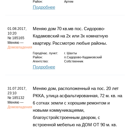
Район:
Артем
Подробнее
Меняю дом 70 кв.мв пос. Сидорово-
01.08.2017,
10:20
Кадамовский на 2х или 3х комнатную
№ 185165
Меняю —
квартиру. Рассмотрю любые районы.
Домовладения
Город/нас. пункт:
г.
Шахты
Район:
п.Сидорово-Кадамовский
Агентство:
Собственник
Подробнее
Меняю дом, расположенный на пос. 20 лет
31.07.2017,
23:10
РККА, улица асфальтированная, 72 м. кв. на
№ 185132
Меняю —
6 сотках земли с хорошим ремонтом и
Домовладения
новыми коммуникациями,
благоустройстроенным двором, с
встроенной мебелью на ДОМ ОТ 90 м. кв.