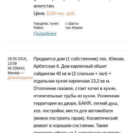
агентство.
Цена:
1100 тыс. руб.
Город/нас. пункт:
г.
Шахты
Район:
пос Южная
Подробнее
Продается дом (1 собственник) пос. Южная,
28.05.2019,
13:58
Арбатская 6. Дом кирпичный обшит
№ 236441
Меняю —
сайдингом 40 кв м (2 спальни + зал) +
Домовладения
отдельная кухня кирпичная 13,2 кв м.
Отопление газовое, стоит котел в кухне,
отопительные трубы из кухни. Ухоженная
территория во дворе, БАНЯ, летний душ,
хоз. постройки, место для автомобиля
(можно построить гараж). Косметический
ремонт в хорошем состоянии. Также
возможен обмен на 1-комнатную квартиру