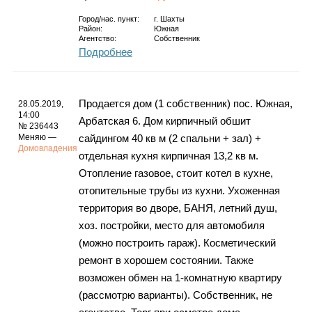
Город/нас. пункт:
г.
Шахты
Район:
Южная
Агентство:
Собственник
Подробнее
Продается дом (1 собственник) пос. Южная,
28.05.2019,
14:00
Арбатская 6. Дом кирпичный обшит
№ 236443
Меняю —
сайдингом 40 кв м (2 спальни + зал) +
Домовладения
отдельная кухня кирпичная 13,2 кв м.
Отопление газовое, стоит котел в кухне,
отопительные трубы из кухни. Ухоженная
территория во дворе, БАНЯ, летний душ,
хоз. постройки, место для автомобиля
(можно построить гараж). Косметический
ремонт в хорошем состоянии. Также
возможен обмен на 1-комнатную квартиру
(рассмотрю варианты). Собственник, не