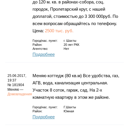
до 120 м. кв. в районах-собора, соц.
городок, Пролетарский круг, с нашей
доплатой, стоимостью до 3 300 000руб. По
всем вопросам обращайтесь по телефону.
Цена:
2500 тыс. руб.
Город/нас. пункт:
г.
Шахты
Район:
20 лет РКК
Агентство:
Нет
Подробнее
Меняю коттедж (80 кв.м) Все удобства, газ,
25.06.2017,
19:37
АГВ, вода, канализация центральная.
№ 181904
Меняю —
Участок 8 соток, гараж, сад. На 2-х
Домовладения
комнатную квартиру в этом же районе.
Город/нас. пункт:
Г.Шахты
Район:
Южная
Подробнее