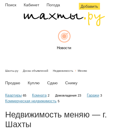
Поиск
Кабинет
Погода
Добавить
Новости
Шахты.ру
Доска объявлений
Недвижимость
Меняю
Афиша
Продаю
Куплю
Сдаю
Сниму
Квартиры
Комната
Гаражи
65
2
Домовладения
23
3
Коммерческая недвижимость
5
Объявления
Недвижимость
меняю
— г.
Шахты