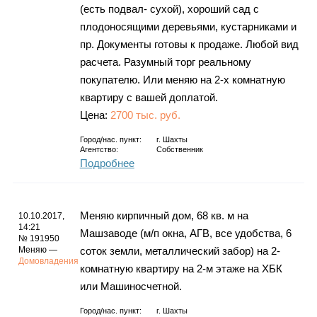
(есть подвал- сухой), хороший сад с
плодоносящими деревьями, кустарниками и
пр. Документы готовы к продаже. Любой вид
расчета. Разумный торг реальному
покупателю. Или меняю на 2-х комнатную
квартиру с вашей доплатой.
Цена:
2700 тыс. руб.
Город/нас. пункт:
г.
Шахты
Агентство:
Собственник
Подробнее
Меняю кирпичный дом, 68 кв. м на
10.10.2017,
14:21
Машзаводе (м/п окна, АГВ, все удобства, 6
№ 191950
Меняю —
соток земли, металлический забор) на 2-
Домовладения
комнатную квартиру на 2-м этаже на ХБК
или Машиносчетной.
Город/нас. пункт:
г.
Шахты