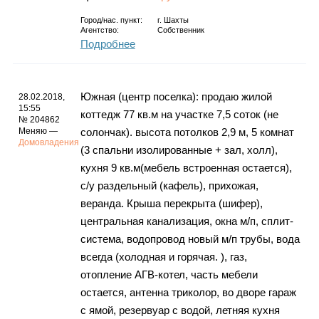
Город/нас. пункт:
г.
Шахты
Агентство:
Собственник
Подробнее
Южная (центр поселка): продаю жилой
28.02.2018,
15:55
коттедж 77 кв.м на участке 7,5 соток (не
№ 204862
Меняю —
солончак). высота потолков 2,9 м, 5 комнат
Домовладения
(3 спальни изолированные + зал, холл),
кухня 9 кв.м(мебель встроенная остается),
с/у раздельный (кафель), прихожая,
веранда. Крыша перекрыта (шифер),
центральная канализация, окна м/п, сплит-
система, водопровод новый м/п трубы, вода
всегда (холодная и горячая. ), газ,
отопление АГВ-котел, часть мебели
остается, антенна триколор, во дворе гараж
с ямой, резервуар с водой, летняя кухня