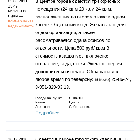
В Центре города сдаются три офисных
05.01.2021,
13:49
помещения (24 кв.м 20 кв.м 24 кв.м,
№ 248833
Сдаю —
расположенных на втором этаже в одном
Коммерческая
крыле. Отдельный вход. Желательно для
недвижимость
одной организации, а также
рассматривается сдача офисов по
отдельности. Цена 500 руб/ кв.м В
стоимость квадратуры включено:
отопление, вода, стоки. Электроэнергия
дополнительная плата. Обращаться в
любое время по телефону: 8(8636) 25-86-74,
8-951-829-93 13.
Город/нас. пункт:
г.
Шахты
Район:
Центр
Агентство:
Собственник
Подробнее
Сдаётся в районе городского кладбища: 1)
26.12.2020,