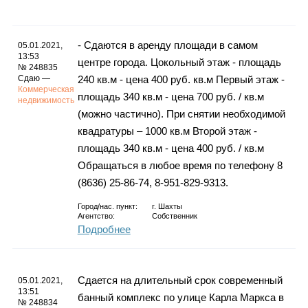
Каталог
- Сдаются в аренду площади в самом
05.01.2021,
13:53
центре города. Цокольный этаж - площадь
№ 248835
Инфо
Сдаю —
240 кв.м - цена 400 руб. кв.м Первый этаж -
Коммерческая
площадь 340 кв.м - цена 700 руб. / кв.м
недвижимость
(можно частично). При снятии необходимой
квадратуры – 1000 кв.м Второй этаж -
Гороскоп
площадь 340 кв.м - цена 400 руб. / кв.м
Обращаться в любое время по телефону 8
(8636) 25-86-74, 8-951-829-9313.
Карты
Город/нас. пункт:
г.
Шахты
Агентство:
Собственник
Подробнее
Фотогалерея
Сдается на длительный срок современный
05.01.2021,
13:51
банный комплекс по улице Карла Маркса в
№ 248834