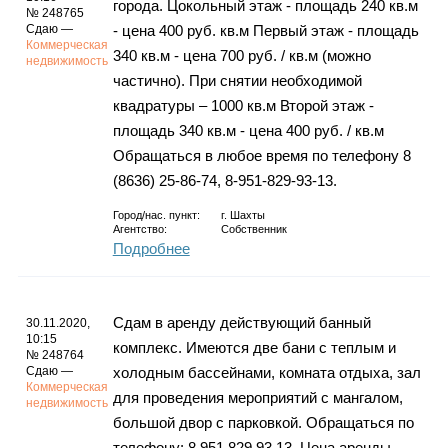
города. Цокольный этаж - площадь 240 кв.м
№ 248765
Сдаю —
- цена 400 руб. кв.м Первый этаж - площадь
Коммерческая
340 кв.м - цена 700 руб. / кв.м (можно
недвижимость
частично). При снятии необходимой
квадратуры – 1000 кв.м Второй этаж -
площадь 340 кв.м - цена 400 руб. / кв.м
Обращаться в любое время по телефону 8
(8636) 25-86-74, 8-951-829-93-13.
Город/нас. пункт:
г.
Шахты
Агентство:
Собственник
Подробнее
Сдам в аренду действующий банный
30.11.2020,
10:15
комплекс. Имеются две бани с теплым и
№ 248764
Сдаю —
холодным бассейнами, комната отдыха, зал
Коммерческая
для проведения мероприятий с мангалом,
недвижимость
большой двор с парковкой. Обращаться по
телефону: 8 951 829 93 13. Цена аренды