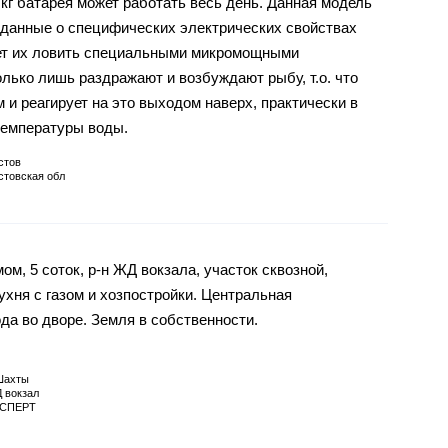
5 кг батарея может работать весь день. Данная модель
 данные о специфических электрических свойствах
яет их ловить специальными микромощными
лько лишь раздражают и возбуждают рыбу, т.о. что
м и реагирует на это выходом наверх, практически в
температуры воды.
стов
стовская обл
ом, 5 соток, р-н ЖД вокзала, участок сквозной,
ухня с газом и хозпостройки. Центральная
ода во дворе. Земля в собственности.
Шахты
 вокзал
СПЕРТ