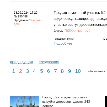
Продаю земельный участок 5.2 с
18.06.2024, 17:20
№ 250488
водопровод, газопровод проходи
Продаю —
Участки и
дачи
участке растут деревья(всякие)
Цена:
750000 тыс. руб.
Город/нас. пункт:
г.
Подробнее
предыдущая
следующая
1
2
3
4
5
6
7
8
9
10
объявления: 
Город Шахты ждет массовая
вырубка деревьев: удалят 243
дерева