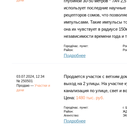
дачи
глубиной 30-50 метров * 7Ач 2,
использует последние научные
рецепторов сомов, что позвол
импульсами. Такие импульсы то
она их чувствует в радиусе 150
независимости времени года и 
Город/нас. пункт:
Ро
Район:
Ро
Подробнее
Продается участок с ветхим дом
03.07.2024, 12:34
№ 250501
выход на 2 улицы. На участке к
Продаю —
Участки и
дачи
канализация по улице, свет и в
Цена:
1480 тыс. руб.
Город/нас. пункт:
г.
Район:
ЖД
Агентство:
ЭК
Подробнее