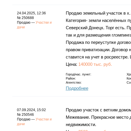
Продаю земельный участок в х.
24.04.2025, 12:36
№ 250688
Категория- земли населённых п
Продаю —
Участки и
дачи
Северский Донецк. Торг есть. П
так и для размещения глэмпинг
Продажа по переуступке договор
правом приватизации. Договор н
ставится на учет в росреестре.
Цена:
140000 тыс. руб.
Город/нас. пункт:
Хр
Район:
Ко
Агентство:
Со
Подробнее
Продаю участок с ветхим домом
07.09.2024, 15:02
№ 250546
Межевание. Прекрасное место 
Продаю —
Участки и
дачи
недвижимости.