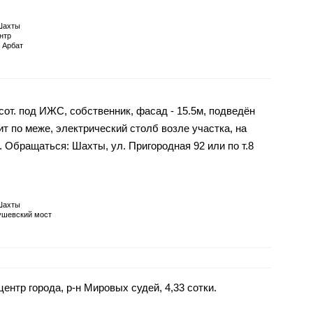
Шахты
нтр
 Арбат
от. под ИЖС, собственник, фасад - 15.5м, подведён
т по меже, электрический столб возле участка, на
. Обращаться: Шахты, ул. Пригородная 92 или по т.8
Шахты
ушевский мост
ентр города, р-н Мировых судей, 4,33 сотки.