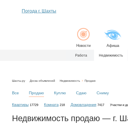
Погода г. Шахты
Новости
Афиша
Работа
Недвижимость
Шахты.ру
Доска объявлений
Недвижимость
Продаю
Все
Продаю
Куплю
Сдаю
Сниму
Квартиры
Комната
Домовладения
17729
218
7417
Участки и д
Недвижимость
продаю
— г. Ш