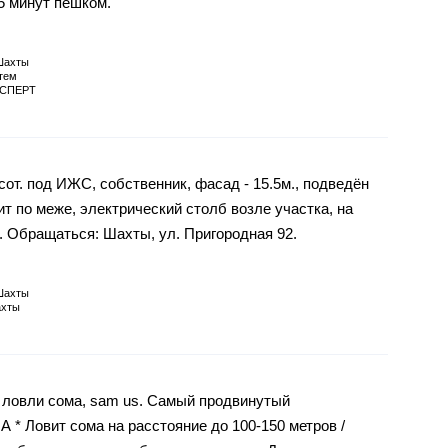
5 минут пешком.
Шахты
тем
СПЕРТ
от. под ИЖС, собственник, фасад - 15.5м., подведён
т по меже, электрический столб возле участка, на
. Обращаться: Шахты, ул. Пригородная 92.
Шахты
хты
я ловли сома, sam us. Самый продвинутый
* Ловит сома на расстояние до 100-150 метров /