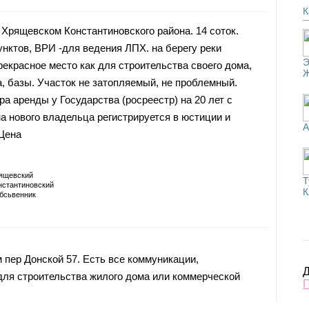
К
 Хрящевском Константиновского района. 14 соток.
унктов, ВРИ -для ведения ЛПХ. на берегу реки
Э
рекрасное место как для строительства своего дома,
а, базы. Участок не затопляемый, не проблемный.
а аренды у Государства (росреестр) на 20 лет с
а нового владельца регистрируется в юстиции и
А
 Цена
ящевский
Т
нстантиновский
К
бсьвенник
 пер Донской 57. Есть все коммуникации,
Д
для строительства жилого дома или коммерческой