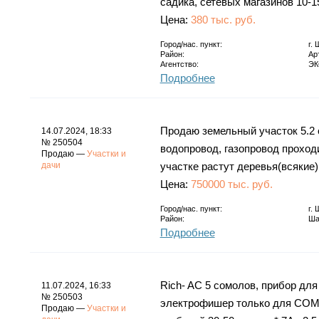
садика, сетевых магазинов 10-1
Цена:
380 тыс. руб.
Город/нас. пункт:
г.
Район:
Ар
Агентство:
ЭК
Подробнее
Продаю земельный участок 5.2 с
14.07.2024, 18:33
№ 250504
водопровод, газопровод проходи
Продаю —
Участки и
дачи
участке растут деревья(всякие)
Цена:
750000 тыс. руб.
Город/нас. пункт:
г.
Район:
Ша
Подробнее
Rich- AC 5 сомолов, прибор дл
11.07.2024, 16:33
№ 250503
электрофишер только для СОМА 
Продаю —
Участки и