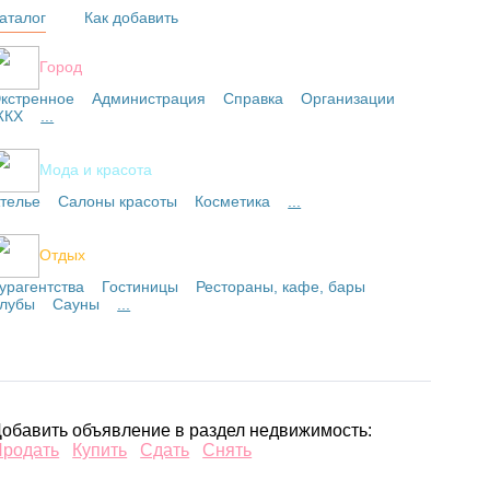
аталог
Как добавить
Город
кстренное
Администрация
Справка
Организации
ЖКХ
...
Мода и красота
телье
Салоны красоты
Косметика
...
Отдых
урагентства
Гостиницы
Рестораны, кафе, бары
лубы
Сауны
...
обавить объявление в раздел недвижимость:
Продать
Купить
Сдать
Снять