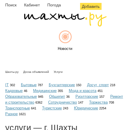
Поиск
Кабинет
Погода
Добавить
Новости
Шахты.ру
Доска объявлений
Услуги
Афиша
IT
Бытовые
Бухгалтерские
Досуг, спорт
302
787
150
218
Кадровые
Медицинские
Мода и красота
46
355
451
Образовательные
Общепит
Риэлторские
Ремонт
945
36
157
и строительство
Сотрудничество
Торжества
6362
147
708
Объявления
Транспортные
Туристские
Юридические
641
243
2254
Разное
1621
услуги
— г. Шахты