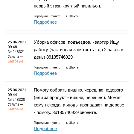
первый этаж, круглый павильон.
Город/нас. пункт:
г.
Шахты
Подробнее
Уборка офисов, подъездов, квартир Ищу
25.06.2021,
09:48
работу (частичная занятость - до 2 часов в
№ 248321
Услуги —
день) 89185746929
Бытовые
Город/нас. пункт:
г.
Шахты
Подробнее
Помогу собрать вишню, черешню недорого
25.06.2021,
09:44
(или за продукт - вишня, черешня). Может
№ 248320
Услуги —
кому некогда, а ягоды пропадают на дереве
Бытовые
- помогу. 89185746929 звоните.
Город/нас. пункт:
г.
Шахты
Подробнее