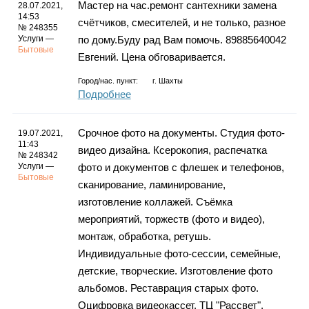
Мастер на час.ремонт сантехники замена
28.07.2021,
14:53
счётчиков, смесителей, и не только, разное
№ 248355
Услуги —
по дому.Буду рад Вам помочь. 89885640042
Бытовые
Евгений. Цена обговаривается.
Город/нас. пункт:
г.
Шахты
Подробнее
Срочное фото на документы. Студия фото-
19.07.2021,
11:43
видео дизайна. Ксерокопия, распечатка
№ 248342
Услуги —
фото и документов с флешек и телефонов,
Бытовые
сканирование, ламинирование,
изготовление коллажей. Съёмка
мероприятий, торжеств (фото и видео),
монтаж, обработка, ретушь.
Индивидуальные фото-сессии, семейные,
детские, творческие. Изготовление фото
альбомов. Реставрация старых фото.
Оцифровка видеокассет. ТЦ "Рассвет",