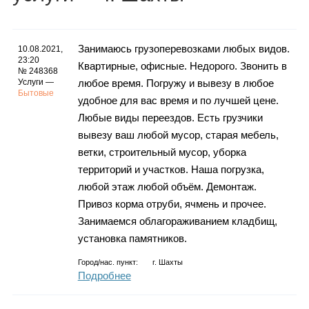
Каталог
Занимаюсь грузоперевозками любых видов.
10.08.2021,
23:20
Квартирные, офисные. Недорого. Звонить в
Инфо
№ 248368
Услуги —
любое время. Погружу и вывезу в любое
Бытовые
удобное для вас время и по лучшей цене.
Любые виды переездов. Есть грузчики
вывезу ваш любой мусор, старая мебель,
Гороскоп
ветки, строительный мусор, уборка
территорий и участков. Наша погрузка,
любой этаж любой объём. Демонтаж.
Карты
Привоз корма отруби, ячмень и прочее.
Занимаемся облагораживанием кладбищ,
установка памятников.
Город/нас. пункт:
г.
Шахты
Фотогалерея
Подробнее