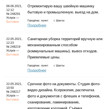
Отремонтирую вашу швейную машинку
06.06.2021,
12:12
бытовую и промышленную. выезд на дом.
№ 248291
Услуги —
Город/нас. пункт:
г.
Шахты
Бытовые
Подробнее
Санитарная уборка территорий вручную или
22.05.2021,
12:23
механизированным способом
№ 248219
Услуги —
(коммунальные машины). вывоз отходов.
Бытовые
Приемлемые цены.
Город/нас. пункт:
г.
Шахты
Подробнее
Срочное фото на документы. Студия фото-
22.05.2021,
10:50
видео дизайна. Ксерокопия, распечатка
№ 248217
Услуги —
фото и документов с флешек и телефонов,
Бытовые
сканирование, ламинирование,
изготовление коллажей. Съёмка