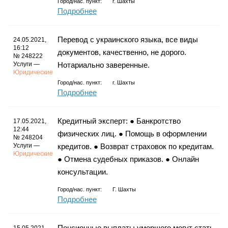
Город/нас. пункт:
г.
Шахты
Подробнее
Перевод с украинского языка, все виды
24.05.2021,
16:12
документов, качественно, не дорого.
№ 248222
Услуги —
Нотариально заверенные.
Юридические
Город/нас. пункт:
г.
Шахты
Подробнее
Кредитный эксперт: ● Банкротство
17.05.2021,
12:44
физических лиц. ● Помощь в оформлении
№ 248204
Услуги —
кредитов. ● Возврат страховок по кредитам.
Юридические
● Отмена судебных приказов. ● Онлайн
консультации.
Город/нас. пункт:
Г. Шахты
Подробнее
Пенсионные выплаты умершего могут стать