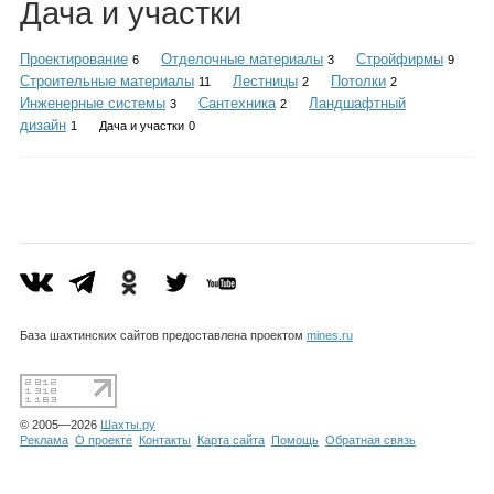
Дача и участки
Каталог
Проектирование
Отделочные материалы
Стройфирмы
6
3
9
Строительные материалы
Лестницы
Потолки
11
2
2
Инженерные системы
Сантехника
Ландшафтный
3
2
Инфо
дизайн
1
Дача и участки
0
Гороскоп
Карты
База шахтинских сайтов предоставлена проектом
mines.ru
© 2005—2026
Шахты.ру
Фотогалерея
Реклама
О проекте
Контакты
Карта сайта
Помощь
Обратная связь