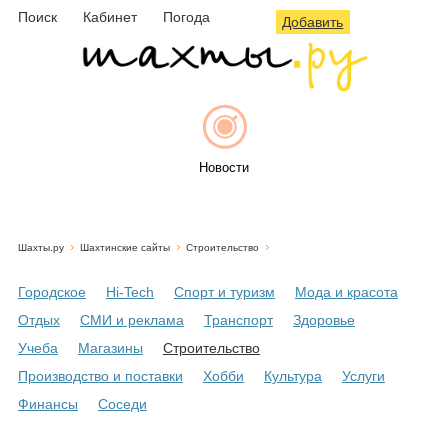
Поиск
Кабинет
Погода
Добавить
Новости
Шахты.ру
Шахтинские сайты
Строительство
Афиша
Городское
Hi-Tech
Спорт и туризм
Мода и красота
Отдых
СМИ и реклама
Транспорт
Здоровье
Учеба
Магазины
Строительство
Объявления
Производство и поставки
Хобби
Культура
Услуги
Финансы
Соседи