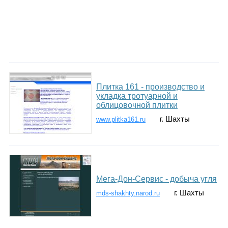
Плитка 161 - производство и
укладка тротуарной и
облицовочной плитки
г. Шахты
www.plitka161.ru
Мега-Дон-Сервис - добыча угля
г. Шахты
mds-shakhty.narod.ru