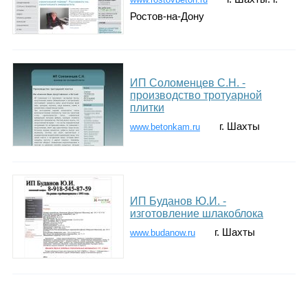
Ростов-на-Дону
ИП Соломенцев С.Н. -
производство тротуарной
плитки
г. Шахты
www.betonkam.ru
ИП Буданов Ю.И. -
изготовление шлакоблока
г. Шахты
www.budanow.ru