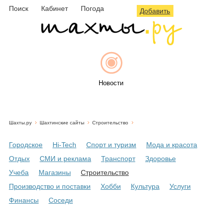
Поиск
Кабинет
Погода
Добавить
Новости
Шахты.ру
Шахтинские сайты
Строительство
Афиша
Городское
Hi-Tech
Спорт и туризм
Мода и красота
Отдых
СМИ и реклама
Транспорт
Здоровье
Учеба
Магазины
Строительство
Объявления
Производство и поставки
Хобби
Культура
Услуги
Финансы
Соседи