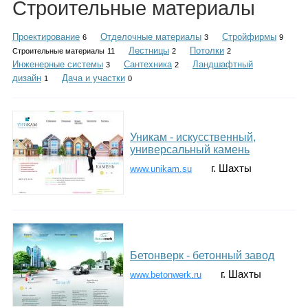
Строительные материалы
Каталог
Проектирование
Отделочные материалы
Стройфирмы
6
3
9
Лестницы
Потолки
Строительные материалы
11
2
2
Инженерные системы
Сантехника
Ландшафтный
3
2
Инфо
дизайн
Дача и участки
1
0
Гороскоп
Уникам - искусственный,
универсальный камень
г. Шахты
www.unikam.su
Карты
Бетонверк - бетонный завод
Фотогалерея
г. Шахты
www.betonwerk.ru