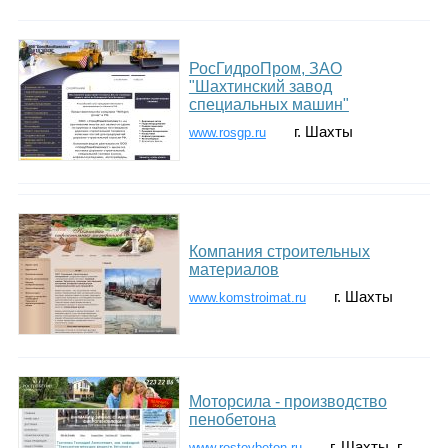
РосГидроПром, ЗАО
"Шахтинский завод
специальных машин"
г. Шахты
www.rosgp.ru
Компания строительных
материалов
г. Шахты
www.komstroimat.ru
Моторсила - производство
пенобетона
г. Шахты. г.
www.rostovbeton.ru