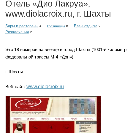
Отель «Дио Лакруа»,
Каталог
www.diolacroix.ru, г. Шахты
Бары и рестораны
Базы отдыха
4
Гостиницы
8
2
Инфо
Развлечения
2
Это 18 номеров на въезде в город Шахты (1001-й километр
федеральной трассы М-4 «Дон»).
Гороскоп
г. Шахты
Веб-сайт:
www.diolacroix.ru
Карты
Фотогалерея