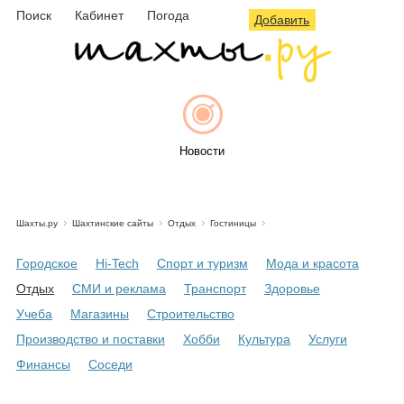
Поиск
Кабинет
Погода
Добавить
Новости
Шахты.ру
Шахтинские сайты
Отдых
Гостиницы
Афиша
Городское
Hi-Tech
Спорт и туризм
Мода и красота
Отдых
СМИ и реклама
Транспорт
Здоровье
Учеба
Магазины
Строительство
Объявления
Производство и поставки
Хобби
Культура
Услуги
Финансы
Соседи