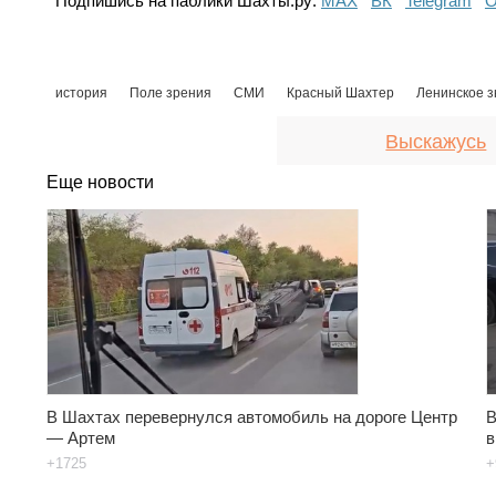
Подпишись на паблики Шахты.ру:
МАХ
ВК
Telegram
О
история
Поле зрения
СМИ
Красный Шахтер
Ленинское 
Выскажусь
Еще новости
В Шахтах перевернулся автомобиль на дороге Центр
В
— Артем
в
+1725
+