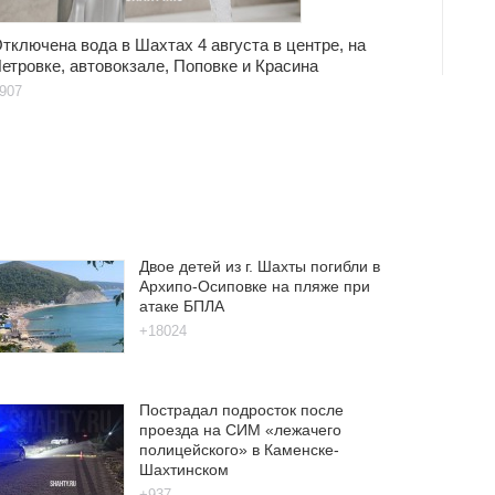
тключена вода в Шахтах 4 августа в центре, на
етровке, автовокзале, Поповке и Красина
907
Двое детей из г. Шахты погибли в
Архипо-Осиповке на пляже при
атаке БПЛА
+18024
Пострадал подросток после
проезда на СИМ «лежачего
полицейского» в Каменске-
Шахтинском
+937