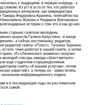
носились к традициям, в первую очередь - к
ловом. Из уст в уста от тех, кто работал
едакционных ветеранов, как замредактора
м Тамара Федоровна Кранина, телетайпистка
а Николаевна Жукова и Людмила Викторовна
егендарные истории о том, кто и как до них
ании старших газетная молодежь
мени» выросли Галина Капустина - в конце
рения», а сейчас ростовчанка, редактор
не редактор газеты «Пласт», Татьяна Зорнина
 кстати, тоже работал в нашей газете, а затем
стрии». Из «Ленинского знамени» получил
а молодой слесарь завода «Шахт-металл»
дучи еще студентом-старшекурсником
дактором газеты «К вашим услугам», потом
ских известий», а теперь он - заместитель
- начальник информационного отдела
ми и в последующие годы не раз помогали
ться самой.