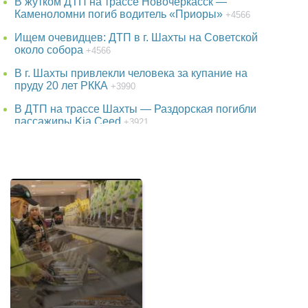
В жутком ДТП на трассе Новочеркасск —
Каменоломни погиб водитель «Приоры»
+4566
Ищем очевидцев: ДТП в г. Шахты на Советской
около собора
+4566
В г. Шахты привлекли человека за купание на
пруду 20 лет РККА
+3990
В ДТП на трассе Шахты — Раздорская погибли
пассажиры Kia Ceed
+3921
38-летняя женщина пропала в Ростове-на-Дону
+3771
В парке г. Шахты появится огромный фонтан
+3764
Детская шалость обернулась гибелью школьника
в Ростовской области
+3539
Утонул в аквапарке 3-летний малыш в Батайске
в Ростовской области
+3251
Отключение воды в г. Шахты на трое суток:
переподключат водовод в направлении III-IV