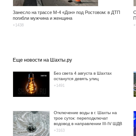
Занесло на трассе М-4 «Дон» под Ростовом: в ДТП
О
погибли мужчина и женщина
П
+1438
+
Еще новости на Шахты.ру
Без света 4 августа в Шахтах
останутся девять улиц
+1491
Отключение воды в г. Шахты на
трое суток: переподключат
водовод в направлении III-IV ШДВ
+3163