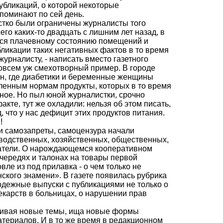
публикаций, о которой некоторые
поминают по сей день.
естко были ограничены журналисты того
его каких-то двадцать с лишним лет назад, в
лся плачевному состоянию помещений и
ликации таких негативных фактов в то время
журналисту, - написать вместо газетного
овсем уж смехотворный пример. В городе
н, где диабетики и беременные женщины
ленным нормам продукты, которых в то время
обное. Но пыл юной журналистки, срочно
те, тут же охладили: нельзя об этом писать,
, что у нас дефицит этих продуктов питания.
!
 и самозапреты, самоцензура начали
зводственных, хозяйственных, общественных,
татели. О нарождающемся кооперативном
очередях и талонах на товары первой
вле из под прилавка - о чем только не
ского знамени». В газете появилась рубрика
одежные выпуски с публикациями не только о
екарств в больницах, о нарушении прав
ваивая новые темы, ища новые формы
атериалов. И в то же время в редакционном