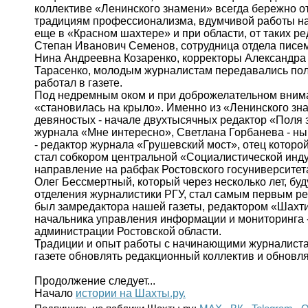
коллективе «Ленинского знамени» всегда бережно от
традициям профессионализма, вдумчивой работы над с
еще в «Красном шахтере» и при области, от таких р
Степан Иванович Семенов, сотрудница отдела писе
Нина Андреевна Козаренко, корректоры Александр
Тарасенко, молодым журналистам передавались полул
работал в газете.
Под недремным оком и при доброжелательном вним
«становилась на крыло». Именно из «Ленинского зна
девяностых - начале двухтысячных редактор «Поля з
журнала «Мне интересно», Светлана Горбанева - ны
- редактор журнала «Грушевский мост», отец которой,
стал собкором центральной «Социалистической инду
направление на рабфак Ростовского госуниверситет
Олег Бессмертный, который через несколько лет, бу
отделения журналистики РГУ, стал самым первым ре
был замредактора нашей газеты, редактором «Шахтин
начальника управления информации и мониторинга 
администрации Ростовской области.
Традиции и опыт работы с начинающими журналиста
газете обновлять редакционный коллектив и обновля
Продолжение следует...
Начало
истории на Шахты.ру.