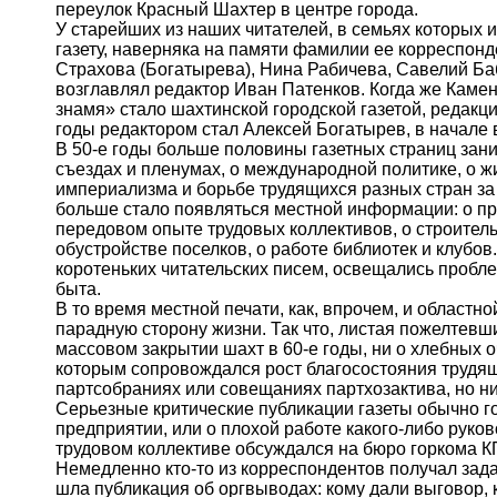
переулок Красный Шахтер в центре города.
У старейших из наших читателей, в семьях которых
газету, наверняка на памяти фамилии ее корреспонд
Страхова (Богатырева), Нина Рабичева, Савелий Баб
возглавлял редактор Иван Патенков. Когда же Камен
знамя» стало шахтинской городской газетой, редак
годы редактором стал Алексей Богатырев, в начале
В 50-е годы больше половины газетных страниц за
съездах и пленумах, о международной политике, о ж
империализма и борьбе трудящихся разных стран за 
больше стало появляться местной информации: о пр
передовом опыте трудовых коллективов, о строител
обустройстве поселков, о работе библиотек и клубов
коротеньких читательских писем, освещались пробл
быта.
В то время местной печати, как, впрочем, и областн
парадную сторону жизни. Так что, листая пожелтевш
массовом закрытии шахт в 60-е годы, ни о хлебных о
которым сопровождался рост благосостояния трудящ
партсобраниях или совещаниях партхозактива, но ни 
Серьезные критические публикации газеты обычно г
предприятии, или о плохой работе какого-либо руков
трудовом коллективе обсуждался на бюро горкома К
Немедленно кто-то из корреспондентов получал задан
шла публикация об оргвыводах: кому дали выговор, к