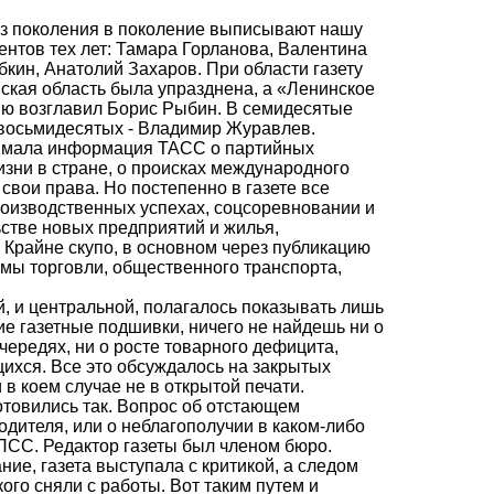
 из поколения в поколение выписывают нашу
ентов тех лет: Тамара Горланова, Валентина
кин, Анатолий Захаров. При области газету
ская область была упразднена, а «Ленинское
цию возглавил Борис Рыбин. В семидесятые
 восьмидесятых - Владимир Журавлев.
нимала информация ТАСС о партийных
изни в стране, о происках международного
свои права. Но постепенно в газете все
оизводственных успехах, соцсоревновании и
ьстве новых предприятий и жилья,
. Крайне скупо, в основном через публикацию
емы торговли, общественного транспорта,
ой, и центральной, полагалось показывать лишь
ие газетные подшивки, ничего не найдешь ни о
чередях, ни о росте товарного дефицита,
ихся. Все это обсуждалось на закрытых
в коем случае не в открытой печати.
отовились так. Вопрос об отстающем
одителя, или о неблагополучии в каком-либо
ПСС. Редактор газеты был членом бюро.
ие, газета выступала с критикой, а следом
ого сняли с работы. Вот таким путем и