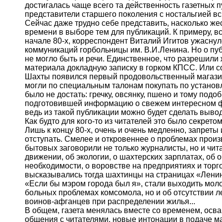
достигалась чаще всего та действенность газетных 
представители старшего поколения с ностальгией вс
Сейчас даже трудно себе представить, насколько ж
времени в выборе тем для публикаций. К примеру, вс
начале 80-х, корреспондент Виталий Игитов ужасну
коммуникаций горбольницы им. В.И.Ленина. Но о пуб
не могло быть и речи. Единственное, что разрешили 
материала докладную записку в горком КПСС. Или с
Шахты появился первый продовольственный магази
могли по специальным талонам покупать по установ
было не достать: гречку, овсянку, пшено и тому под
подготовившей информацию о свежем интересном фак
ведь из такой публикации можно будет сделать вывод
Как будто для кого-то из читателей это было секретом
Лишь к концу 80-х, очень и очень медленно, запреты
отступать. Смелее и откровеннее о проблемах прои
бытовых заговорили не только журналисты, но и чи
движении, об экологии, о шахтерских зарплатах, об 
необходимости, о воровстве на предприятиях и торго
высказывались тогда шахтинцы на страницах «Ленин
«Если бы мэром города был я», стали выходить мол
больных проблемах комсомола, но и об отсутствии л
воинов-афганцев при распределении жилья...
В общем, газета менялась вместе со временем, ос
общения с читателями, новые интонации в подаче м