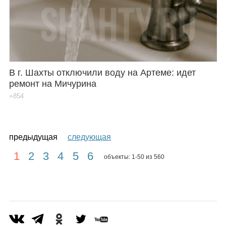
В г. Шахты отключили воду на Артеме: идет
ремонт на Мичурина
+854
предыдущая
следующая
1
2
3
4
5
6
объекты: 1-50 из 560