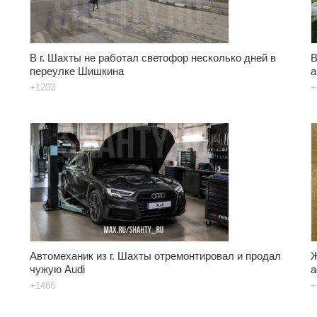
В г. Шахты не работал светофор несколько дней в
В
переулке Шишкина
а
+1203
+
Автомеханик из г. Шахты отремонтировал и продал
Ж
чужую Audi
а
+1466
+