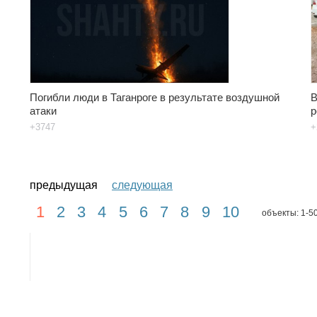
Погибли люди в Таганроге в результате воздушной
В
атаки
р
+3747
+
предыдущая
следующая
1
2
3
4
5
6
7
8
9
10
объекты: 1-5