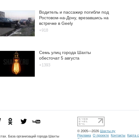
Водитель и пассажир погибли под
Ростовом-на-Дону, врезавшись на
встречке в Geely
+918
Семь улиц города Шахты
обесточат 5 августа
+1393
© 2005—2026
Шахты.ру
Реклама
О проекте
Контакты
Карта 
тах. База организаций города Шахты