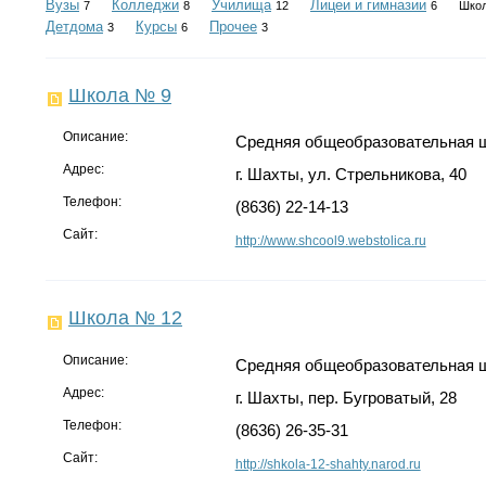
Вузы
Колледжи
Училища
Лицеи и гимназии
7
8
12
6
Шко
Детдома
Курсы
Прочее
3
6
3
Школа № 9
Описание:
Средняя общеобразовательная 
Адрес:
г. Шахты, ул. Стрельникова, 40
Телефон:
(8636) 22-14-13
Сайт:
http://www.shcool9.webstolica.ru
Школа № 12
Описание:
Средняя общеобразовательная 
Адрес:
г. Шахты, пер. Бугроватый, 28
Телефон:
(8636) 26-35-31
Сайт:
http://shkola-12-shahty.narod.ru