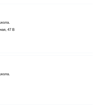
школа.
ная, 47 В
школа.