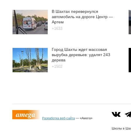
В Шахтах перевернулся
автомобиль на дороге Центр —
Артем
+1633
Город Шахты ждет массовая
вырубка деревьев: удалят 243
дерева
+1502
Разработка веб-сайта
— «Амега»
Школы в Шах