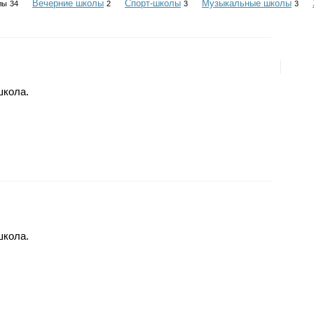
Вечерние школы
Спорт-школы
Музыкальные школы
лы
34
2
3
3
школа.
школа.