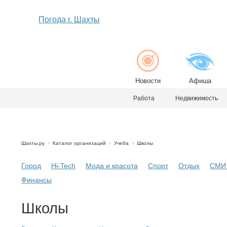
Погода г. Шахты
Новости
Афиша
Работа
Недвижимость
Шахты.ру
Каталог организаций
Учеба
Школы
Город
Hi-Tech
Мода и красота
Спорт
Отдых
СМИ 
Финансы
Школы