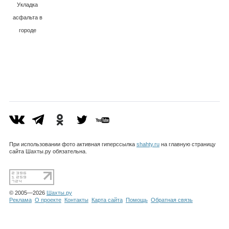
Каталог
Укладка
асфальта в
городе
Шахты, пр-
Инфо
т Победа
Революции
Гороскоп
При использовании фото активная гиперссылка
shahty.ru
на главную страницу
Карты
сайта Шахты.ру обязательна.
© 2005—2026
Шахты.ру
Фотогалерея
Реклама
О проекте
Контакты
Карта сайта
Помощь
Обратная связь