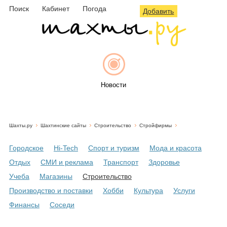
Поиск
Кабинет
Погода
Добавить
Новости
Шахты.ру
Шахтинские сайты
Строительство
Стройфирмы
Афиша
Городское
Hi-Tech
Спорт и туризм
Мода и красота
Отдых
СМИ и реклама
Транспорт
Здоровье
Учеба
Магазины
Строительство
Объявления
Производство и поставки
Хобби
Культура
Услуги
Финансы
Соседи