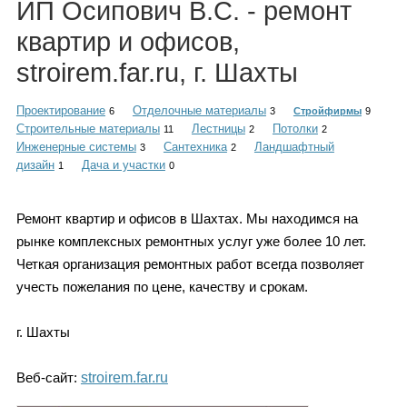
ИП Осипович В.С. - ремонт
Каталог
квартир и офисов,
stroirem.far.ru, г. Шахты
Инфо
Проектирование
Отделочные материалы
6
3
Стройфирмы
9
Строительные материалы
Лестницы
Потолки
11
2
2
Инженерные системы
Сантехника
Ландшафтный
3
2
дизайн
Дача и участки
1
0
Гороскоп
Ремонт квартир и офисов в Шахтах. Мы находимся на
рынке комплексных ремонтных услуг уже более 10 лет.
Четкая организация ремонтных работ всегда позволяет
Карты
учесть пожелания по цене, качеству и срокам.
г. Шахты
Фотогалерея
Веб-сайт:
stroirem.far.ru