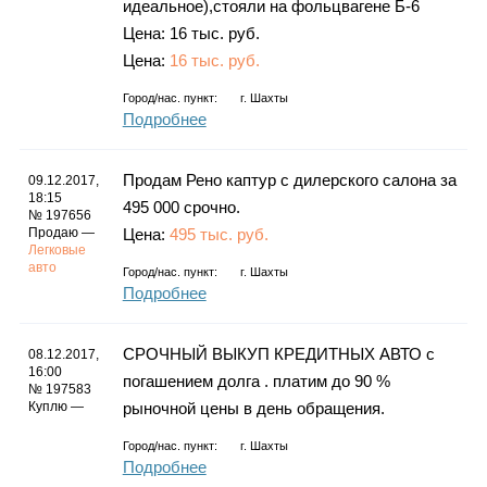
идеальное),стояли на фольцвагене Б-6
Цена: 16 тыс. руб.
Цена:
16 тыс. руб.
Город/нас. пункт:
г.
Шахты
Подробнее
Продам Рено каптур с дилерского салона за
09.12.2017,
18:15
495 000 срочно.
№ 197656
Продаю —
Цена:
495 тыс. руб.
Легковые
авто
Город/нас. пункт:
г.
Шахты
Подробнее
СРОЧНЫЙ ВЫКУП КРЕДИТНЫХ АВТО с
08.12.2017,
16:00
погашением долга . платим до 90 %
№ 197583
Куплю —
рыночной цены в день обращения.
Город/нас. пункт:
г.
Шахты
Подробнее