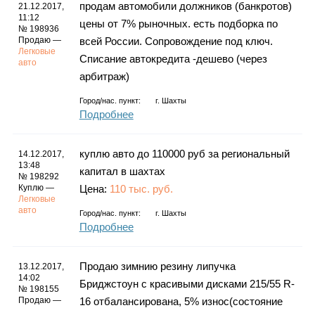
продам автомобили должников (банкротов)
21.12.2017,
11:12
цены от 7% рыночных. есть подборка по
№ 198936
Продаю —
всей России. Сопровождение под ключ.
Легковые
Списание автокредита -дешево (через
авто
арбитраж)
Город/нас. пункт:
г.
Шахты
Подробнее
куплю авто до 110000 руб за региональный
14.12.2017,
13:48
капитал в шахтах
№ 198292
Куплю —
Цена:
110 тыс. руб.
Легковые
авто
Город/нас. пункт:
г.
Шахты
Подробнее
Продаю зимнию резину липучка
13.12.2017,
14:02
Бриджстоун с красивыми дисками 215/55 R-
№ 198155
Продаю —
16 отбалансирована, 5% износ(состояние