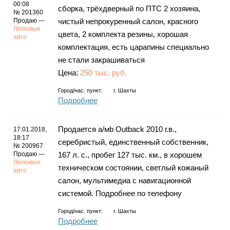
Каталог
00:08
сборка, трёхдверный по ПТС 2 хозяина,
№ 201360
Продаю —
чистый непрокуренный салон, красного
Легковые
цвета, 2 комплекта резины, хорошая
авто
комплектация, есть царапины специально
Инфо
не стали закрашиваться
Цена:
250 тыс. руб.
Город/нас. пункт:
г.
Шахты
Подробнее
Гороскоп
Продается а/мb Outback 2010 г.в.,
17.01.2018,
18:17
серебристый, единственный собственник,
№ 200967
Карты
Продаю —
167 л. с., пробег 127 тыс. км., в хорошем
Легковые
техническом состоянии, светлый кожаный
авто
салон, мультимедиа с навигационной
системой. Подробнее по телефону
Фотогалерея
Город/нас. пункт:
г.
Шахты
Подробнее