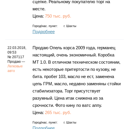
сцепке. Реальному покупателю торг на
месте.
Цена:
750 тыс. руб.
Город/нас. пункт:
г.
Шахты
Подробнее
Продаю Опель корса 2009 года, германец
22.03.2018,
09:53
настоящий, очень экономичный. Коробка
№ 207117
Продаю —
МТ 1.0. В отличном техническом состоянии,
Легковые
есть некоторые притертости по кузову, не
авто
бита. пробег 103, масло не ест, заменена
цепь ГРМ, масло, недавно заменяны стойки
стабилизатора. Торг присутствует
разумный. Цена итак снижена из за
срочности. Фото кину по ватс аппу.
Цена:
265 тыс. руб.
Город/нас. пункт:
г.
Шахты
Подробнее