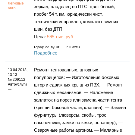
Легковые
зеркал, владелец по ПТС, цвет белый,
авто
пробег 54 т. км. юридически чист,
технически исправлен, комплект зимних
шин, без ДТП.
Цена:
595 тыс. руб.
Город/нас. пункт:
г.
Шахты
Подробнее
Ремонт тентованных, шторных
13.04.2018,
13:13
полуприцепов: — Изготовления боковых
№ 209112
Автоуслуги
штор и сдвижных крыш из ПВХ, — Ремонт
—
сдвижных механизмов, — Наложение
заплаток на порез или замена части тента
(крыши, боковой части, клапана), — Замена
фурнитуры (люверсы, скобы, трос,
наконечники, замки натяжки, эспандер), —
Сварочные работы аргоном, — Малярные