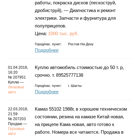
работы, покраска дисков (пескоструй,
дробиструй), — Диагностика и ремонт
электрики. Запчасти и фурнитура для
полуприцепов.
Цена:
1000 тыс. руб.
Город/нас. пункт:
Ростов-На-Дону
Подробнее
Куплю автомобиль стоимостью до 50 т. р,
01.04.2018,
16:20
срочно. т. 89525777138
№ 207951
Куплю —
Город/нас. пункт:
г.
Шахты
Легковые
Подробнее
авто
Камаз 55102 1988г, в хорошем техническом
22.03.2018,
21:59
состоянии, резина на камазе Китай новая,
№ 207203
Продаю —
на прицепе Кама новая, авто готово к
Грузовые
работе. Номера все читаются. Продажа в
авто