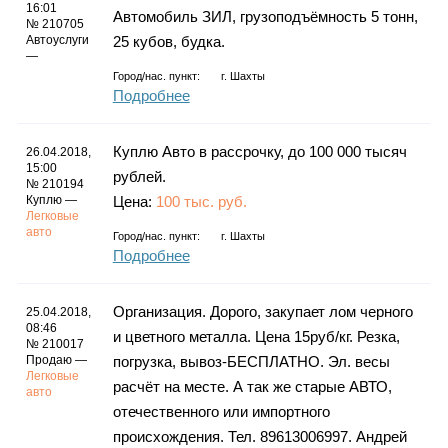
Каталог
16:01
Автомобиль ЗИЛ, грузоподъёмность 5 тонн,
№ 210705
Автоуслуги
25 кубов, будка.
—
Город/нас. пункт:
г.
Шахты
Подробнее
Инфо
Куплю Авто в рассрочку, до 100 000 тысяч
26.04.2018,
15:00
рублей.
№ 210194
Гороскоп
Куплю —
Цена:
100 тыс. руб.
Легковые
авто
Город/нас. пункт:
г.
Шахты
Подробнее
Карты
Организация. Дорого, закупает лом черного
25.04.2018,
08:46
и цветного металла. Цена 15руб/кг. Резка,
№ 210017
Продаю —
погрузка, вывоз-БЕСПЛАТНО. Эл. весы
Легковые
расчёт на месте. А так же старые АВТО,
Фотогалерея
авто
отечественного или импортного
происхождения. Тел. 89613006997. Андрей