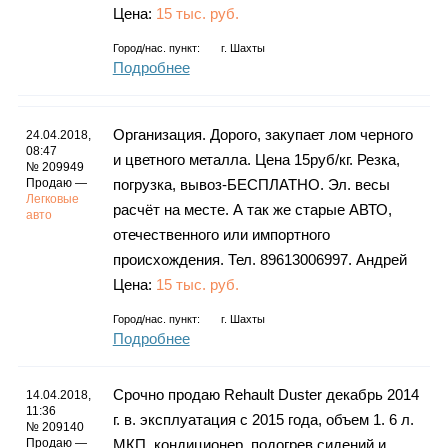
Цена:
15 тыс. руб.
Город/нас. пункт:
г.
Шахты
Подробнее
Организация. Дорого, закупает лом черного
24.04.2018,
08:47
и цветного металла. Цена 15руб/кг. Резка,
№ 209949
Продаю —
погрузка, вывоз-БЕСПЛАТНО. Эл. весы
Легковые
расчёт на месте. А так же старые АВТО,
авто
отечественного или импортного
происхождения. Тел. 89613006997. Андрей
Цена:
15 тыс. руб.
Город/нас. пункт:
г.
Шахты
Подробнее
Срочно продаю Rehault Duster декабрь 2014
14.04.2018,
11:36
г. в. эксплуатация с 2015 года, объем 1. 6 л.
№ 209140
Продаю —
МКП, кондиционер, подогрев сидений и