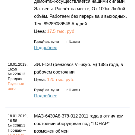
демонтаж-осуществляется нашими силами.
Эл. весы. Расчёт на месте, От 100кг. Любой
объём. Работаем без перерыва и выходных.
Тел. 89289089548 Андрей
Цена:
17.5 тыс. руб.
Город/нас. пункт:
г.
Шахты
Подробнее
ЗИЛ-130 (бензовоз V=6куб. м) 1985 года, в
18.01.2019,
16:59
рабочем состоянии
№ 229612
Продаю —
Цена:
120 тыс. руб.
Грузовые
авто
Город/нас. пункт:
г.
Шахты
Подробнее
МАЗ-6430А8-379-012 2011 года в отличном
18.01.2019,
16:58
состоянии оборудован под "ТОНАР",
№ 229611
Продаю —
возможен обмен