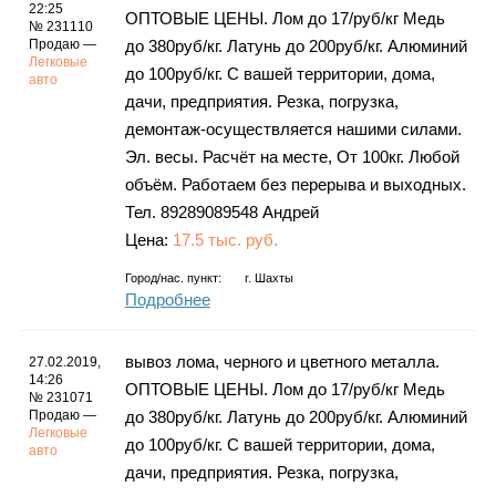
Каталог
22:25
ОПТОВЫЕ ЦЕНЫ. Лом до 17/руб/кг Медь
№ 231110
Продаю —
до 380руб/кг. Латунь до 200руб/кг. Алюминий
Легковые
до 100руб/кг. С вашей территории, дома,
авто
дачи, предприятия. Резка, погрузка,
Инфо
демонтаж-осуществляется нашими силами.
Эл. весы. Расчёт на месте, От 100кг. Любой
объём. Работаем без перерыва и выходных.
Тел. 89289089548 Андрей
Гороскоп
Цена:
17.5 тыс. руб.
Город/нас. пункт:
г.
Шахты
Подробнее
Карты
вывоз лома, черного и цветного металла.
27.02.2019,
14:26
ОПТОВЫЕ ЦЕНЫ. Лом до 17/руб/кг Медь
№ 231071
Продаю —
до 380руб/кг. Латунь до 200руб/кг. Алюминий
Фотогалерея
Легковые
до 100руб/кг. С вашей территории, дома,
авто
дачи, предприятия. Резка, погрузка,