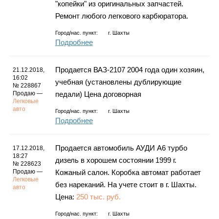
"копейки" из оригинальных запчастей.
Ремонт любого легкового карбюратора.
Город/нас. пункт:
г.
Шахты
Подробнее
Продается ВАЗ-2107 2004 года один хозяин,
21.12.2018,
16:02
учебная (установлены дублирующие
№ 228867
Продаю —
педали) Цена договорная
Легковые
авто
Город/нас. пункт:
г.
Шахты
Подробнее
Продается автомобиль АУДИ А6 турбо
17.12.2018,
18:27
дизель в хорошем состоянии 1999 г.
№ 228623
Продаю —
Кожаный салон. Коробка автомат работает
Легковые
без нареканий. На учете стоит в г. Шахты.
авто
Цена:
250 тыс. руб.
Город/нас. пункт:
г.
Шахты