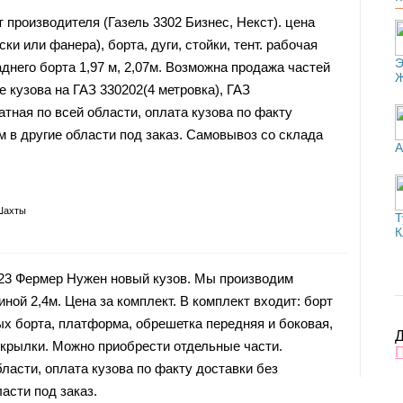
 производителя (Газель 3302 Бизнес, Некст). цена
и или фанера), борта, дуги, стойки, тент. рабочая
Э
аднего борта 1,97 м, 2,07м. Возможна продажа частей
е кузова на ГАЗ 330202(4 метровка), ГАЗ
тная по всей области, оплата кузова по факту
м в другие области под заказ. Самовывоз со склада
А
Шахты
Т
К
023 Фермер Нужен новый кузов. Мы производим
иной 2,4м. Цена за комплект. В комплект входит: борт
ых борта, платформа, обрешетка передняя и боковая,
Д
одкрылки. Можно приобрести отдельные части.
ласти, оплата кузова по факту доставки без
асти под заказ.