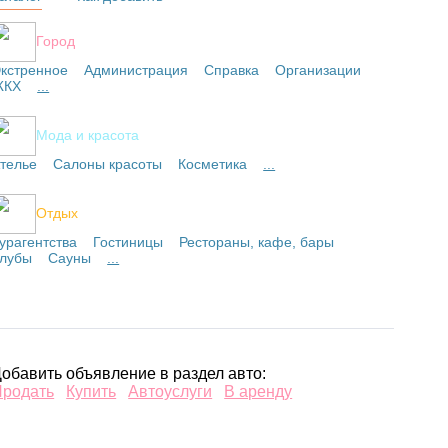
Город
кстренное
Администрация
Справка
Организации
ЖКХ
...
Мода и красота
телье
Салоны красоты
Косметика
...
Отдых
урагентства
Гостиницы
Рестораны, кафе, бары
лубы
Сауны
...
обавить объявление в раздел авто:
Продать
Купить
Автоуслуги
В аренду