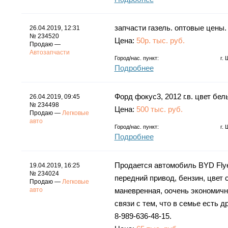
запчасти газель. оптовые цены. 
26.04.2019, 12:31
№ 234520
Цена:
50р. тыс. руб.
Продаю —
Автозапчасти
Город/нас. пункт:
г.
Подробнее
Форд фокус3, 2012 г.в. цвет бел
26.04.2019, 09:45
№ 234498
Цена:
500 тыс. руб.
Продаю —
Легковые
авто
Город/нас. пункт:
г.
Подробнее
Продается автомобиль BYD Flyer, 
19.04.2019, 16:25
№ 234024
передний привод, бензин, цвет 
Продаю —
Легковые
авто
маневренная, оочень экономичны
связи с тем, что в семье есть д
8-989-636-48-15.