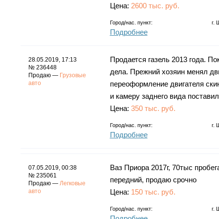
Цена:
2600 тыс. руб.
Город/нас. пункт:
г.
Подробнее
Продается газель 2013 года. По
28.05.2019, 17:13
№ 236448
дела. Прежний хозяин менял дви
Продаю —
Грузовые
авто
переоформление двигателя скину
и камеру заднего вида поставил
Цена:
350 тыс. руб.
Город/нас. пункт:
г.
Подробнее
Ваз Приора 2017г, 70тыс пробег
07.05.2019, 00:38
№ 235061
передний, продаю срочно
Продаю —
Легковые
авто
Цена:
150 тыс. руб.
Город/нас. пункт:
г.
Подробнее