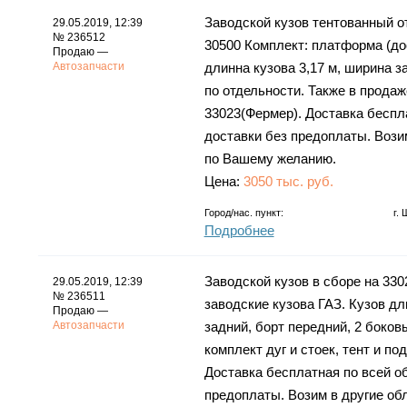
Заводской кузов тентованный от
29.05.2019, 12:39
№ 236512
30500 Комплект: платформа (доск
Продаю —
Автозапчасти
длинна кузова 3,17 м, ширина з
по отдельности. Также в продаж
33023(Фермер). Доставка беспла
доставки без предоплаты. Вози
по Вашему желанию.
Цена:
3050 тыс. руб.
Город/нас. пункт:
г.
Подробнее
Заводской кузов в сборе на 33
29.05.2019, 12:39
№ 236511
заводские кузова ГАЗ. Кузов дл
Продаю —
Автозапчасти
задний, борт передний, 2 боков
комплект дуг и стоек, тент и п
Доставка бесплатная по всей об
предоплаты. Возим в другие обл