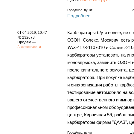
Город/нас. пункт:
Ша
Подробнее
Карбюраторы б/у и новые, не с 
01.04.2019, 10:47
№ 232673
ОЗОН, Солекс, Москвич, есть р
Продаю —
Автозапчасти
УАЗ-4178-1107010 и Солекс-210
карбюраторы установить на ино
моновпрыска, заменить ОЗОН н
после капитального ремонта, це
карбюратора. При покупке карб
и синхронизация работы карбюр
тестирование автомобиля на во
вашего отечественного и импор
профессиональном оборудовании
центре, Кирпичная 59, район ры
карбюраторы фирмы "ДААЗ", цен
Город/нас. пункт:
Ша