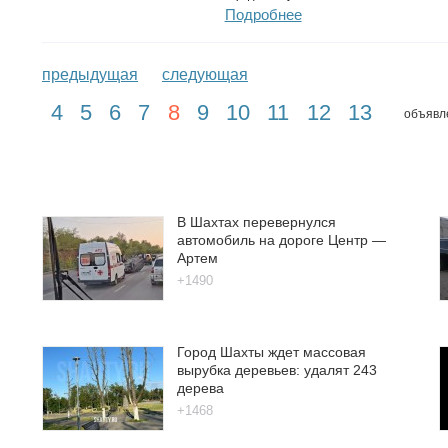
Подробнее
предыдущая
следующая
4
5
6
7
8
9
10
11
12
13
объявле
В Шахтах перевернулся
автомобиль на дороге Центр —
Артем
+1490
Город Шахты ждет массовая
вырубка деревьев: удалят 243
дерева
+1468