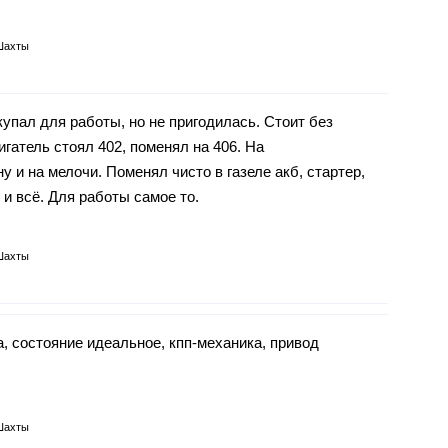
Шахты
купал для работы, но не пригодилась. Стоит без
гатель стоял 402, поменял на 406. На
 и на мелочи. Поменял чисто в газеле акб, стартер,
 и всё. Для работы самое то.
Шахты
а, состояние идеальное, кпп-механика, привод
Шахты