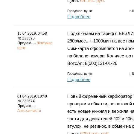
Цена:
65 тыс. руб.
Город/нас. пункт:
г.
Подробнее
Подключаем на тариф с БЕЗЛ
15.04.2019, 04:58
№ 233395
290р/мес., + 1000мин на все но
Продаю —
Легковые
авто
Сим-карта оформляется на абон
на баланс номера. Количество н
ВотсАп: 8(900)131-01-26
Город/нас. пункт:
г.
Подробнее
Новый фирменный карбюратор "
01.04.2019, 10:48
№ 232674
проверки и обкатки, по оптовой
Продаю —
Автозапчасти
есть новые нижняя и верхняя ч
части для двигателей 402 и 406
втулок, не резинок, в обмен на 
Цена:
6000 тыс. руб.