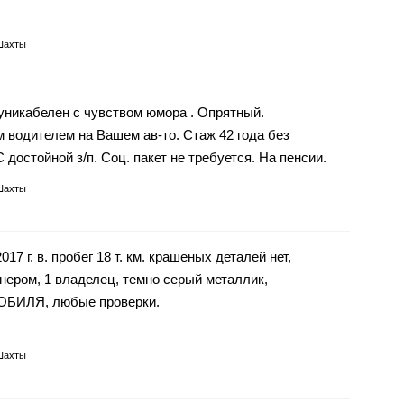
Шахты
никабелен с чувством юмора . Опрятный.
 водителем на Вашем ав-то. Стаж 42 года без
 достойной з/п. Соц. пакет не требуется. На пенсии.
Шахты
 г. в. пробег 18 т. км. крашеных деталей нет,
нером, 1 владелец, темно серый металлик,
ИЛЯ, любые проверки.
Шахты