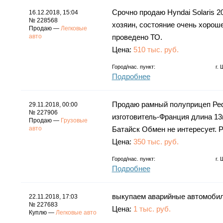
Срочно продаю Hyndai Solaris 201
16.12.2018, 15:04
№ 228568
хозяин, состояние очень хороше
Продаю —
Легковые
авто
проведено ТО.
Цена:
510 тыс. руб.
Город/нас. пункт:
г.
Подробнее
Продаю рамный полуприцеп Ре
29.11.2018, 00:00
№ 227906
изготовитель-Франция длина 13
Продаю —
Грузовые
авто
Батайск Обмен не интересует. 
Цена:
350 тыс. руб.
Город/нас. пункт:
г.
Подробнее
выкупаем аварийные автомобили
22.11.2018, 17:03
№ 227683
Цена:
1 тыс. руб.
Куплю —
Легковые авто