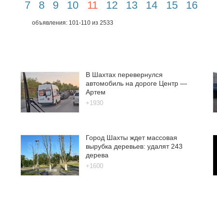
7
8
9
10
11
12
13
14
15
16
объявления: 101-110 из 2533
В Шахтах перевернулся
автомобиль на дороге Центр —
Артем
+1930
Город Шахты ждет массовая
вырубка деревьев: удалят 243
дерева
+1600