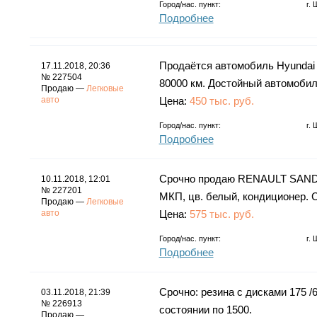
Город/нас. пункт:
г.
Подробнее
Продаётся автомобиль Hyundai 
17.11.2018, 20:36
№ 227504
80000 км. Достойный автомобил
Продаю —
Легковые
авто
Цена:
450 тыс. руб.
Город/нас. пункт:
г.
Подробнее
Срочно продаю RENAULT SANDERO 2
10.11.2018, 12:01
№ 227201
МКП, цв. белый, кондицион
Продаю —
Легковые
авто
Цена:
575 тыс. руб.
Город/нас. пункт:
г.
Подробнее
Срочно: резина с дисками 175 /6
03.11.2018, 21:39
№ 226913
состоянии по 1500.
Продаю —