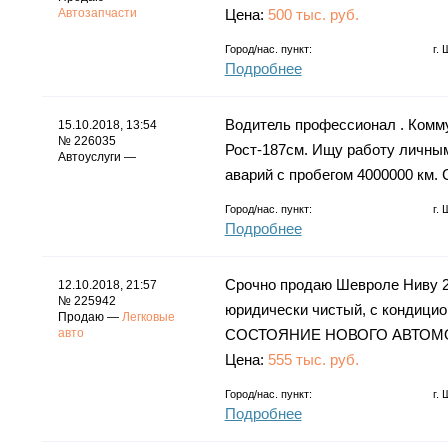
Автозапчасти
Цена:
500 тыс. руб.
Город/нас. пункт:
г.
Подробнее
Водитель профессионал . Комму
15.10.2018, 13:54
№ 226035
Рост-187см. Ищу работу личным
Автоуслуги —
аварий с пробегом 4000000 км. С
Город/нас. пункт:
г.
Подробнее
Срочно продаю Шевроле Ниву 2017
12.10.2018, 21:57
№ 225942
юридически чистый, с кондицио
Продаю —
Легковые
авто
СОСТОЯНИЕ НОВОГО АВТОМОБ
Цена:
555 тыс. руб.
Город/нас. пункт:
г.
Подробнее