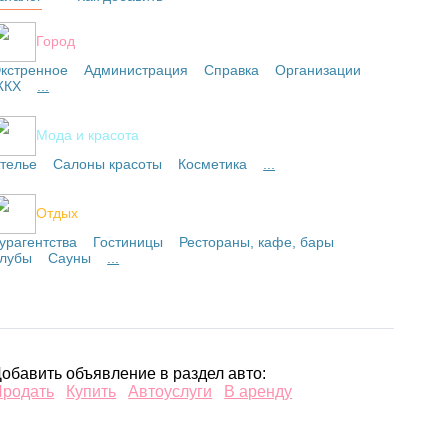
Город
кстренное
Администрация
Справка
Организации
ЖКХ
...
Мода и красота
телье
Салоны красоты
Косметика
...
Отдых
урагентства
Гостиницы
Рестораны, кафе, бары
лубы
Сауны
...
обавить объявление в раздел авто:
Продать
Купить
Автоуслуги
В аренду