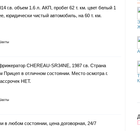
4 г.в. объем 1.6 л. АКП, пробег 62 т. км. цвет белый 1
е, юридически чистый автомобиль, на 60 т. км.
Э
Шахты
А
фрижератор CHEREAU-SR34NE, 1987 г.в. Страна
м Прицеп в отличном состоянии. Место осмотра г.
Т
К
Рассрочек НЕТ.
Шахты
Д
 в любом состоянии, цена договорная, 24/7