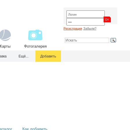
Регистрация
Забыли?
Карты
Фотогалерея
авка
Ещё...
Добавить
аталог
Как добавить