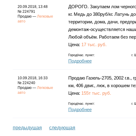
ДОРОГО. Закупаем лом черного
20.09.2018, 13:48
№ 224791
кг. Медь до 380руб/кг. Латунь д
Продаю —
Легковые
авто
территории, дома, дачи, предпр
демонтаж-осуществляется нашим
Любой объём. Работаем без пер
Цена:
17 тыс. руб.
Город/нас. пункт:
г.
Подробнее
Продаю Газель-2705, 2002 г.в., г
10.09.2018, 16:33
№ 224240
км, 406 двиг., люк, в хорошем т
Продаю —
Легковые
авто
Цена:
155т тыс. руб.
Город/нас. пункт:
г.
Подробнее
предыдущая
следующая