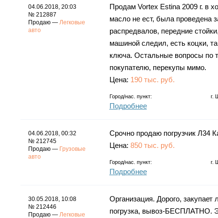
Продам Vortex Estina 2009 г. в 
04.06.2018, 20:03
№ 212887
масло не ест, была проведена 
Продаю —
Легковые
авто
распредвалов, передние стойки,
машиной следил, есть коцки, та
ключа. Остальные вопросы по т
покупателю, перекупы мимо.
Цена:
190 тыс. руб.
Город/нас. пункт:
г.
Подробнее
Срочно продаю погрузчик Л34 Ка
04.06.2018, 00:32
№ 212745
Цена:
850 тыс. руб.
Продаю —
Грузовые
авто
Город/нас. пункт:
г.
Подробнее
Организация. Дорого, закупает л
30.05.2018, 10:08
№ 212446
погрузка, вывоз-БЕСПЛАТНО. Эл
Продаю —
Легковые