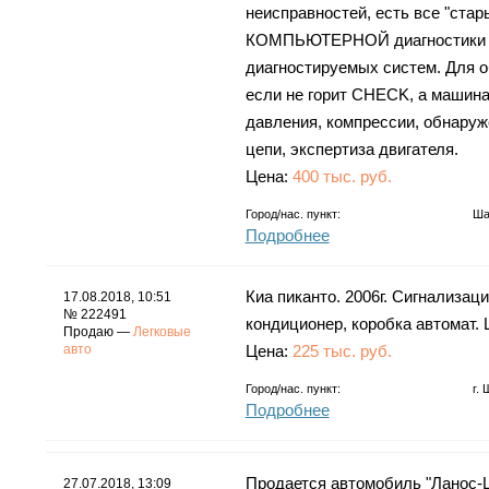
неисправностей, есть все "ста
КОМПЬЮТЕРНОЙ диагностики от 
диагностируемых систем. Для 
если не горит CHECK, а машина
давления, компрессии, обнаруж
цепи, экспертиза двигателя.
Цена:
400 тыс. руб.
Город/нас. пункт:
Ша
Подробнее
Киа пиканто. 2006г. Сигнализац
17.08.2018, 10:51
№ 222491
кондиционер, коробка автомат. 
Продаю —
Легковые
авто
Цена:
225 тыс. руб.
Город/нас. пункт:
г.
Подробнее
Продается автомобиль "Ланос-Ш
27.07.2018, 13:09