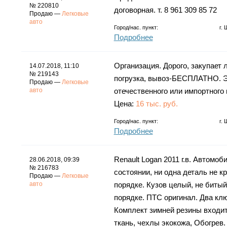
№ 220810
договорная. т. 8 961 309 85 72
Продаю —
Легковые
авто
Город/нас. пункт:
г.
Подробнее
Организация. Дорого, закупает л
14.07.2018, 11:10
№ 219143
погрузка, вывоз-БЕСПЛАТНО. Эл
Продаю —
Легковые
авто
отечественного или импортного
Цена:
16 тыс. руб.
Город/нас. пункт:
г.
Подробнее
Renault Logan 2011 г.в. Автомо
28.06.2018, 09:39
№ 216783
состоянии, ни одна деталь не к
Продаю —
Легковые
авто
порядке. Кузов целый, не биты
порядке. ПТС оригинал. Два клю
Комплект зимней резины входит
ткань, чехлы экокожа, Обогрев.