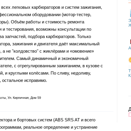
 всех легковых карбюраторов и систем зажигания,
офессиональном оборудовании (мотор-тестер,
Э
оры). Объём работы и стоимость ремонта
и и тестирования, возможны консультации по
ва запчастей, подбора карбюраторов. Только
тора, зажигания и двигателя даёт максимальный
А
, а не "колдовство" с жиклёрами и «омовение»
орителем. Самый динамичный и экономичный
ателе, с отрегулированным зажиганием, в кузове с
Т
, и круглыми колёсами. По сливу, недоливу,
К
е, остальное исправимо.
хты, Ул. Кирпичная, Дом 59
Д
ктора и бортовых систем (ABS SRS AT и всего
рограммам, реальное определение и устранение