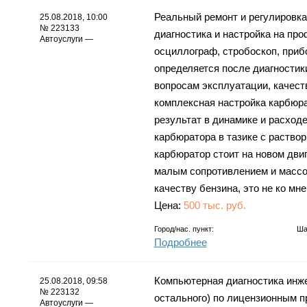
Реальный ремонт и регулировка
25.08.2018, 10:00
№ 223133
диагностика и настройка на пр
Автоуслуги —
осциллограф, стробоскоп, приб
определяется после диагностик
вопросам эксплуатации, качест
комплексная настройка карбюра
результат в динамике и расходе
карбюратора в тазике с раств
карбюратор стоит на новом двиг
малым сопротивлением и массой
качеству бензина, это не ко мн
Цена:
500 тыс. руб.
Город/нас. пункт:
Ша
Подробнее
Компьютерная диагностика инже
25.08.2018, 09:58
№ 223132
остального) по лицензионным п
Автоуслуги —