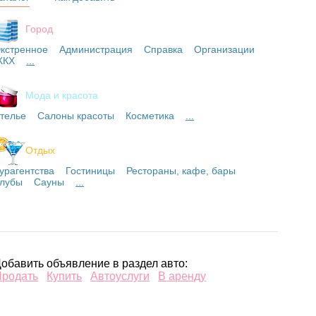
Город
кстренное
Администрация
Справка
Организации
ЖКХ
...
Мода и красота
телье
Салоны красоты
Косметика
...
Отдых
урагентства
Гостиницы
Рестораны, кафе, бары
лубы
Сауны
...
обавить объявление в раздел авто:
Продать
Купить
Автоуслуги
В аренду