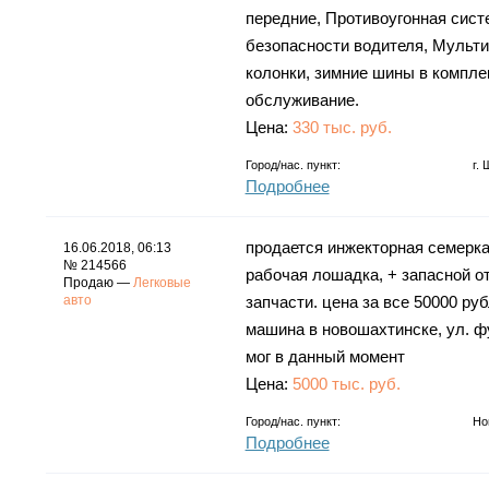
передние, Противоугонная сист
безопасности водителя, Мульти
колонки, зимние шины в компле
обслуживание.
Цена:
330 тыс. руб.
Город/нас. пункт:
г.
Подробнее
продается инжекторная семерка,
16.06.2018, 06:13
№ 214566
рабочая лошадка, + запасной 
Продаю —
Легковые
авто
запчасти. цена за все 50000 ру
машина в новошахтинске, ул. фу
мог в данный момент
Цена:
5000 тыс. руб.
Город/нас. пункт:
Но
Подробнее